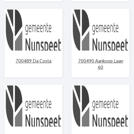
700489 Da Costa
700490 Aankoop Laan
60