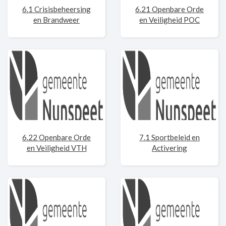
6.1 Crisisbeheersing
6.21 Openbare Orde
en Brandweer
en Veiligheid POC
6.22 Openbare Orde
7.1 Sportbeleid en
en Veiligheid VTH
Activering