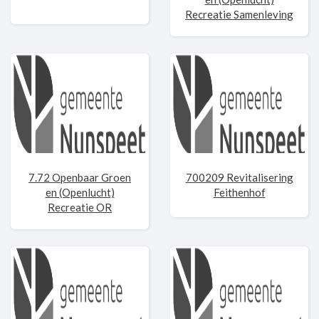
Recreatie Samenleving
7.72 Openbaar Groen
700209 Revitalisering
en (Openlucht)
Feithenhof
Recreatie OR