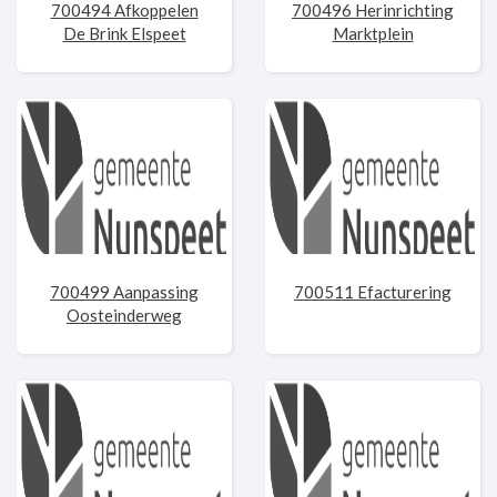
700494 Afkoppelen
700496 Herinrichting
De Brink Elspeet
Marktplein
700499 Aanpassing
700511 Efacturering
Oosteinderweg