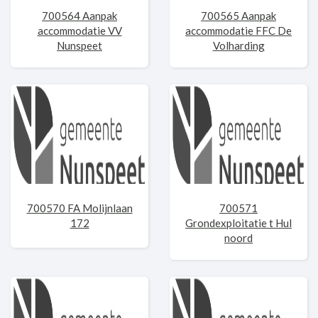
700564 Aanpak
700565 Aanpak
accommodatie VV
accommodatie FFC De
Nunspeet
Volharding
700570 FA Molijnlaan
700571
172
Grondexploitatie t Hul
noord