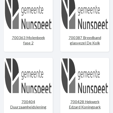
700363 Molenbeek
700387 Breedband
fase 2
glasvezel De Kolk
700404
700428 Hekwerk
Duurzaamheidslening
Edzard Koningpark