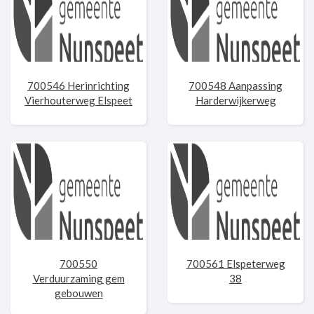
700546 Herinrichting
700548 Aanpassing
Vierhouterweg Elspeet
Harderwijkerweg
700550
700561 Elspeterweg
Verduurzaming gem
38
gebouwen