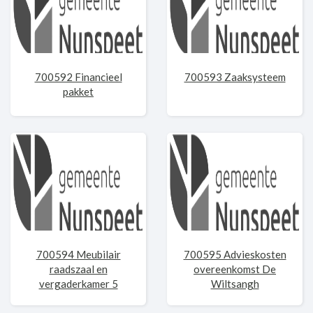
700592 Financieel
700593 Zaaksysteem
pakket
700594 Meubilair
700595 Advieskosten
raadszaal en
overeenkomst De
vergaderkamer 5
Wiltsangh