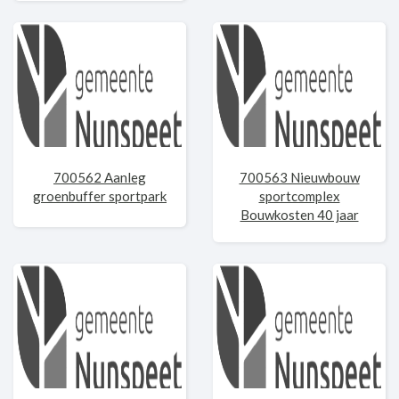
700562 Aanleg
700563 Nieuwbouw
groenbuffer sportpark
sportcomplex
Bouwkosten 40 jaar