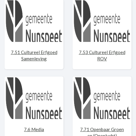
7.51 Cultureel Erfgoed
7.53 Cultureel Erfgoed
Samenleving
ROV
7.6 Media
7.71 Openbaar Groen
en (Openlucht)