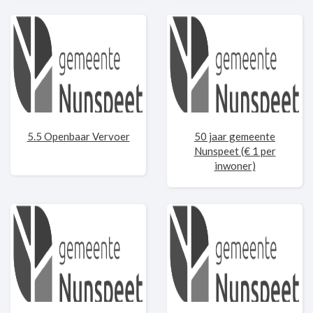
5.5 Openbaar Vervoer
50 jaar gemeente
Nunspeet (€ 1 per
inwoner)