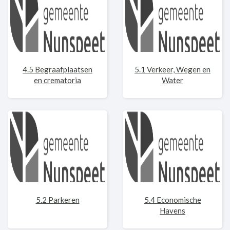
4.5 Begraafplaatsen
5.1 Verkeer, Wegen en
en crematoria
Water
5.2 Parkeren
5.4 Economische
Havens