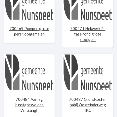
700469 Pompen grote
700471 Hekwerk 2e
persrioolgemalen
fase rond grote
rioolgem
700484 Aanleg
700487 Grondkosten
kunstgrasvelden
nabij Oosteinderweg
Wiltsangh
IKC