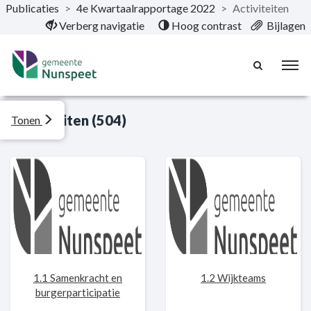
Publicaties
>
4e Kwartaalrapportage 2022
>
Activiteiten
Naar hoofdinhoud
Verberg navigatie
Hoog contrast
Bijlagen
Activiteiten (504)
Tonen
1.1 Samenkracht en
1.2 Wijkteams
burgerparticipatie