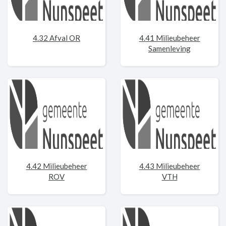
4.32 Afval OR
4.41 Milieubeheer
Samenleving
4.42 Milieubeheer
4.43 Milieubeheer
ROV
VTH