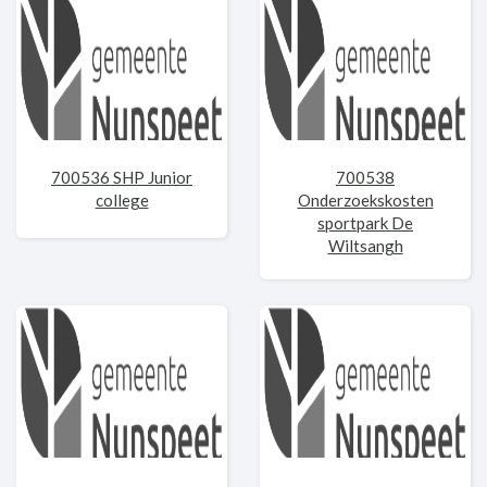
700536 SHP Junior
700538
college
Onderzoekskosten
sportpark De
Wiltsangh