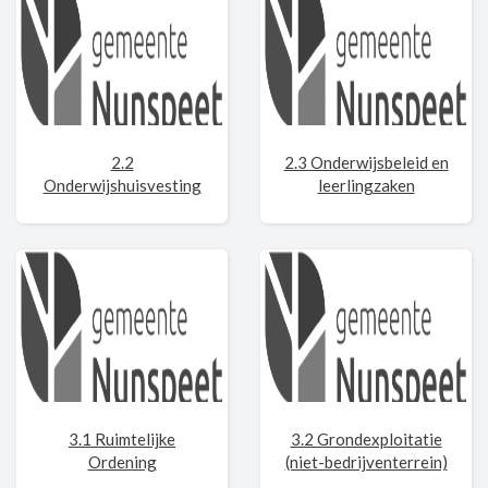
2.2
2.3 Onderwijsbeleid en
Onderwijshuisvesting
leerlingzaken
3.1 Ruimtelijke
3.2 Grondexploitatie
Ordening
(niet-bedrijventerrein)