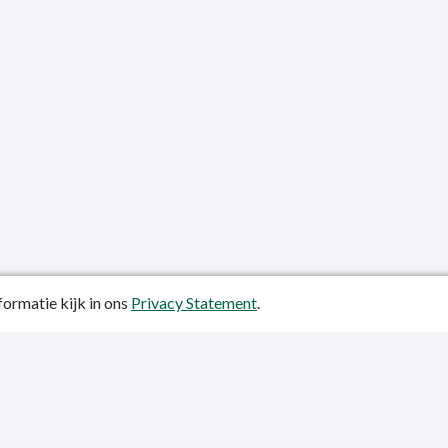
ormatie kijk in ons
Privacy Statement
.
atiedatum: 06-11-2023
ctgegevens
y Statement
p