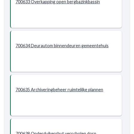
700633 Overkapping open bergbazinkbassin
700634 Deurautom binnendeuren gemeentehuis
700635 Archiveringbeheer ruimtelijke plannen
700638 Onderduikershut verscholen dorp