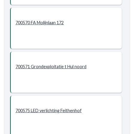
700570 FA Molijnlaan 172
700571 Grondexploitatie t Hul noord
700575 LED verlichting Feithenhof