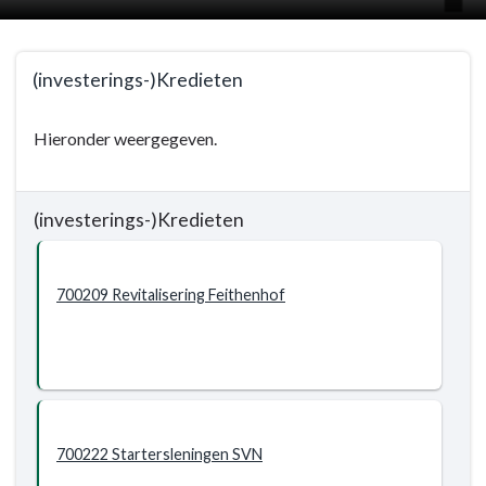
Terug
(investerings-)Kredieten
naar
navigatie
Terug
Hieronder weergegeven.
-
naar
(investerings-)
navigatie
Kredieten
-
(investerings-)Kredieten
-
(investerings-)
Doelstellingen
Kredieten
-
700209 Revitalisering Feithenhof
Doelstellingen
-
(investerings-)Kredieten
700222 Startersleningen SVN