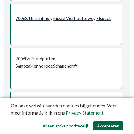
700684 Inrichting gymzaal Vierhouterweg Elspeet
700686 Brandputten
SamozaMennorodeSchapendrift
700688 Herinrichting Martiniuslaan incl
Op onze website worden cookies bijgehouden. Voor
parkeerterrein
meer informatie kijk in ons
Privacy Statement
.
Alleen strikt noodzakelijk
Accepteren
/ 457