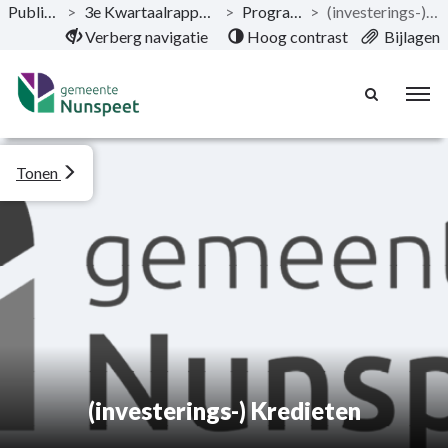
Publicaties
>
3e Kwartaalrapportage 2023
>
Programma’s
>
(investerings-) Kredieten
Naar hoofdinhoud
Verberg navigatie
Hoog contrast
Bijlagen
Tonen
(investerings-) Kredieten