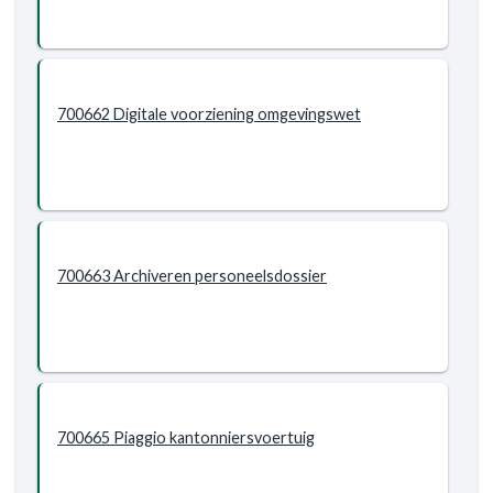
700662 Digitale voorziening omgevingswet
700663 Archiveren personeelsdossier
700665 Piaggio kantonniersvoertuig