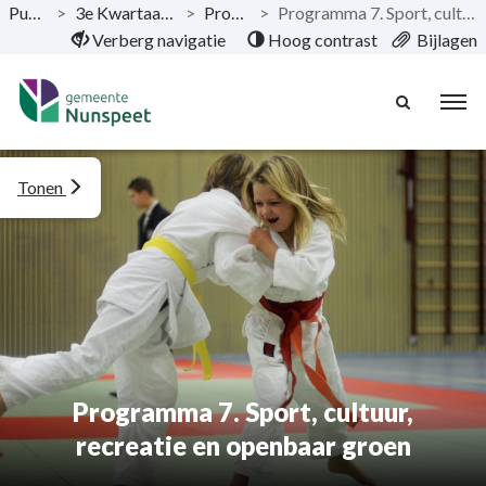
Publicaties
>
3e Kwartaalrapportage 2022
>
Programma’s
>
Programma 7. Sport, cultuur, recreatie en openbaar groen
Naar hoofdinhoud
Verberg navigatie
Hoog contrast
Bijlagen
Tonen
Programma 7. Sport, cultuur,
recreatie en openbaar groen