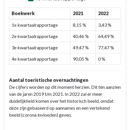
Boekwerk
2021
2022
1e kwartaalrapportage
8,15 %
3,43 %
2e kwartaalrapportage
40,46 %
64,49 %
3e kwartaalrapportage
49,47 %
77,47 %
4e kwartaalrapportage
90,05 %
0 %
Aantal toeristische overnachtingen
De cijfers worden op dit moment herzien. Dit ten aanzien
van de jaren 2019 t/m 2021. In 2022 zal er meer
duidelijkheid komen over het historisch beeld, omdat
deze zijn gebaseerd op aannames en een vertekend
beeld (corona invloeden) geven.