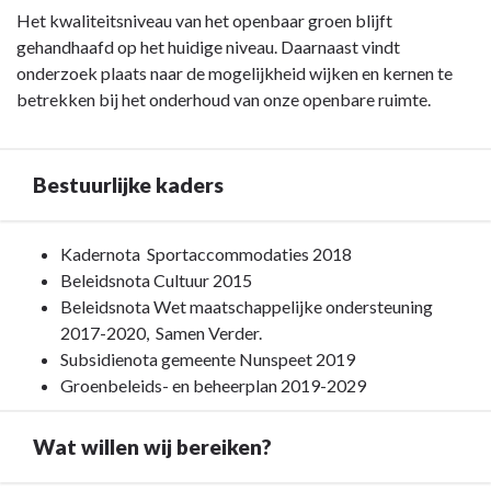
Het kwaliteitsniveau van het openbaar groen blijft
gehandhaafd op het huidige niveau. Daarnaast vindt
onderzoek plaats naar de mogelijkheid wijken en kernen te
betrekken bij het onderhoud van onze openbare ruimte.
Bestuurlijke kaders
Terug
Kadernota Sportaccommodaties 2018
naar
Beleidsnota Cultuur 2015
navigatie
Beleidsnota Wet maatschappelijke ondersteuning
-
2017-2020, Samen Verder.
Programma
Subsidienota gemeente Nunspeet 2019
7.
Groenbeleids- en beheerplan 2019-2029
Sport,
cultuur,
Wat willen wij bereiken?
recreatie
en