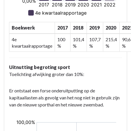
Boekwerk
2017
2018
2019
2020
202
4e
100
101,4
107,7
215,4
90,6
kwartaalrapportage
%
%
%
%
%
Uitnutting begroting sport
Toelichting afwijking groter dan 10%:
Er ontstaat een forse onderuitputting op de
kapitaallasten als gevolg van het nog niet in gebruik zijn
van de nieuwe sporthal en het nieuwe zwembad.