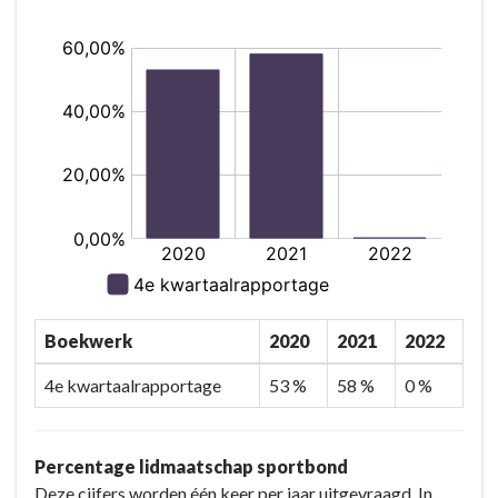
en
bereiken?
openbaar
-
groen
Gemeentelijke
-
indicatoren
Wat
programma
willen
7
wij
bereiken?
-
Beleidsindicatoren
Sport,
cultuur
en
Boekwerk
2020
2021
2022
recreatie
4e kwartaalrapportage
53 %
58 %
0 %
Percentage lidmaatschap sportbond
Deze cijfers worden één keer per jaar uitgevraagd. In