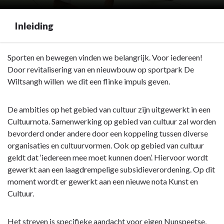
Inleiding
Terug
Sporten en bewegen vinden we belangrijk. Voor iedereen!
naar
Door revitalisering van en nieuwbouw op sportpark De
navigatie
Wiltsangh willen we dit een flinke impuls geven.
-
Programma
De ambities op het gebied van cultuur zijn uitgewerkt in een
7.
Cultuurnota. Samenwerking op gebied van cultuur zal worden
Sport,
bevorderd onder andere door een koppeling tussen diverse
cultuur,
organisaties en cultuurvormen. Ook op gebied van cultuur
recreatie
geldt dat ‘iedereen mee moet kunnen doen’. Hiervoor wordt
en
gewerkt aan een laagdrempelige subsidieverordening. Op dit
openbaar
moment wordt er gewerkt aan een nieuwe nota Kunst en
groen
Cultuur.
-
Inleiding
Het streven is specifieke aandacht voor eigen Nunspeetse,