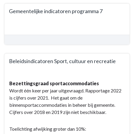
Terug
openbaar
Gemeentelijke indicatoren programma 7
naar
groen
navigatie
-
Terug
-
Bestuurlijke
naar
Programma
kaders
navigatie
7.
-
Sport,
Programma
cultuur,
7.
Beleidsindicatoren Sport, cultuur en recreatie
recreatie
Sport,
en
Terug
cultuur,
openbaar
naar
recreatie
Bezettingsgraad sportaccommodaties
groen
navigatie
en
Wordt één keer per jaar uitgevraagd. Rapportage 2022
-
-
openbaar
is cijfers over 2021. Het gaat om de
Wat
Programma
groen
binnensportaccommodaties in beheer bij gemeente.
willen
7.
-
Cijfers over 2018 en 2019 zijn niet beschikbaar.
wij
Sport,
Wat
bereiken?
cultuur,
willen
Toelichting afwijking groter dan 10%:
recreatie
wij