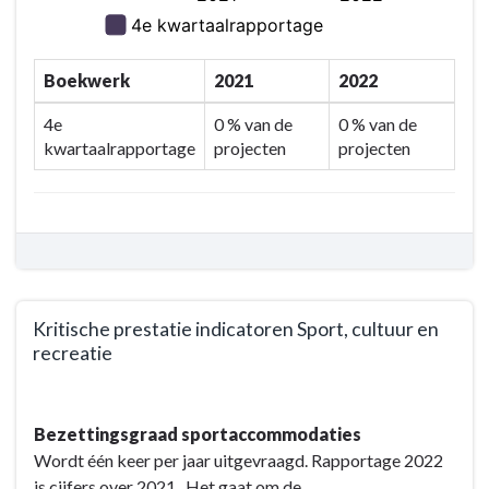
Boekwerk
2021
2022
4e
0 % van de
0 % van de
kwartaalrapportage
projecten
projecten
Kritische prestatie indicatoren Sport, cultuur en
recreatie
Terug
naar
Bezettingsgraad sportaccommodaties
navigatie
Wordt één keer per jaar uitgevraagd. Rapportage 2022
-
is cijfers over 2021. Het gaat om de