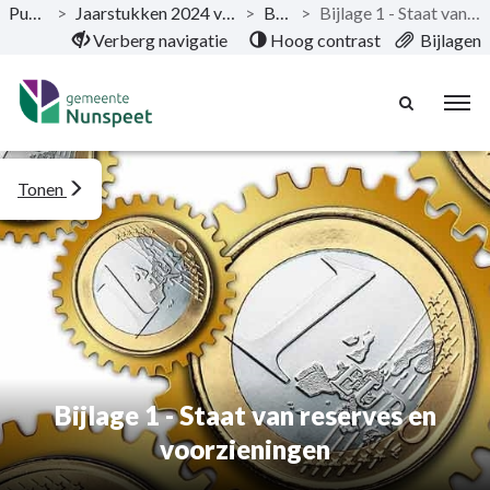
Publicaties
>
Jaarstukken 2024 van de gemeente Nunspeet
>
Bijlagen
>
Bijlage 1 - Staat van reserves en voorzieningen
Naar hoofdinhoud
Verberg navigatie
Hoog contrast
Bijlagen
Tonen
Bijlage 1 - Staat van reserves en
voorzieningen