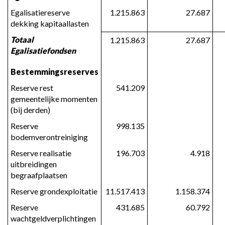
van
Egalisatiereserve 
1.215.863
27.687
reserves
dekking kapitaallasten
en
voorzieningen
Totaal 
1.215.863
27.687
Egalisatiefondsen
Bestemmingsreserves
Reserve rest 
541.209
gemeentelijke momenten 
(bij derden)
Reserve 
998.135
bodemverontreiniging
Reserve realisatie 
196.703
4.918
uitbreidingen 
begraafplaatsen
Reserve grondexploitatie
11.517.413
1.158.374
Reserve 
431.685
60.792
wachtgeldverplichtingen