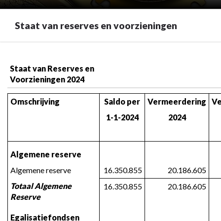
Staat van reserves en voorzieningen
Terug
naar
Staat van Reserves en 
Voorzieningen 2024
navigatie
-
Omschrijving
Saldo per
Vermeerdering
Ve
Bijlage
1
1-1-2024
2024
-
Staat
van
Algemene reserve
reserves
Algemene reserve
16.350.855
20.186.605
en
Totaal Algemene 
voorzieningen
16.350.855
20.186.605
Reserve
-
Staat
Egalisatiefondsen