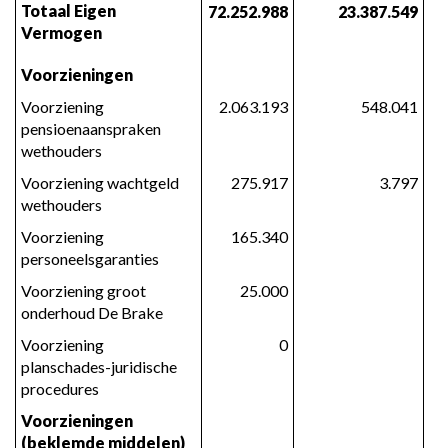
Totaal Eigen 
72.252.988
23.387.549
Vermogen
Voorzieningen
Voorziening 
2.063.193
548.041
pensioenaanspraken 
wethouders
Voorziening wachtgeld 
275.917
3.797
wethouders
Voorziening 
165.340
personeelsgaranties
Voorziening groot 
25.000
onderhoud De Brake
Voorziening 
0
planschades-juridische 
procedures
Voorzieningen 
(beklemde middelen)