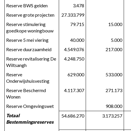
Reserve BWS gelden
3.478
Reserve grote projecten
27.333.799
Reserve stimulering 
79.715
15.000
goedkope woningbouw
Reserve 5 mei viering
40.000
5.000
Reserve duurzaamheid
4.549.076
217.000
Reserve revitalisering De 
4.248.750
Wiltsangh
Reserve 
629.000
533.000
Onderwijshuisvesting
Reserve Beschermd 
4.117.307
271.173
Wonen
Reserve Omgevingswet
908.000
Totaal 
54.686.270
3.173.257
Bestemmingsreserves