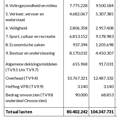
4. Volksgezondheid en milieu
7.775.228
9.500.184
5. Verkeer, vervoer en 
4.682.067
5.307.385
waterstaat
6. Veiligheid
2.806.358
2.957.408
7. Sport, cultuur en recreatie
6.813.152
9.178.983
8. Economische zaken
937.394
1.205.698
9. Bestuur en ondersteuning
8.170.032
4.450.307
Algemene dekkingsmiddelen 
655.968
917.031
(TV9.5 t/m TV9.7)
Overhead (TV9.4)
10.767.321
12.487.332
Heffing VPB (TV9.9)
3.140
3.140
Bedrag onvoorzien (TV9.8 
90.000
68.853
onderdeel Onvoorzien)
Totaal lasten
80.402.242
104.347.731