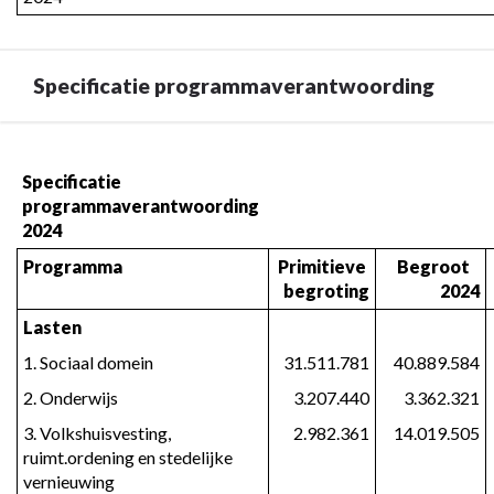
Specificatie programmaverantwoording
Terug
naar
Specificatie 
programmaverantwoording 
navigatie
2024
-
Jaarverslag
Programma
Primitieve 
Begroot   
-
begroting
2024
Programmaverantwoording
Lasten
-
1. Sociaal domein
31.511.781
40.889.584
Specificatie
programmaverantwoording
2. Onderwijs
3.207.440
3.362.321
3. Volkshuisvesting, 
2.982.361
14.019.505
ruimt.ordening en stedelijke 
vernieuwing