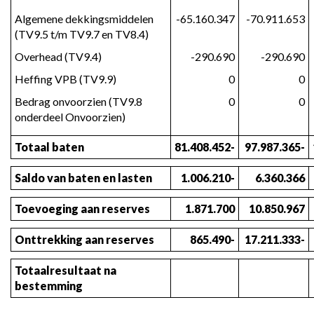
Algemene dekkingsmiddelen 
-65.160.347
-70.911.653
(TV9.5 t/m TV9.7 en TV8.4)
Overhead (TV9.4)
-290.690
-290.690
Heffing VPB (TV9.9)
0
0
Bedrag onvoorzien (TV9.8 
0
0
onderdeel Onvoorzien)
Totaal baten
81.408.452-
97.987.365-
Saldo van baten en lasten
1.006.210-
6.360.366
Toevoeging aan reserves
1.871.700
10.850.967
Onttrekking aan reserves
865.490-
17.211.333-
Totaalresultaat na 
bestemming