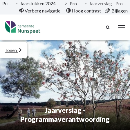
Publicaties
>
Jaarstukken 2024 van de gemeente Nunspeet
>
Programma’s
>
Jaarverslag - Programmaverantwoording
Naar hoofdinhoud
Verberg navigatie
Hoog contrast
Bijlagen
Tonen
Jaarverslag -
Programmaverantwoording