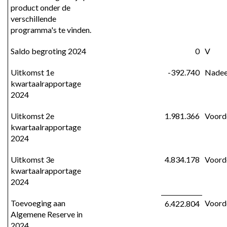
product onder de 
verschillende 
programma's te vinden.
Saldo begroting 2024
0
V
Uitkomst 1e 
-392.740
Nadee
kwartaalrapportage 
2024
Uitkomst 2e 
1.981.366
Voord
kwartaalrapportage 
2024
Uitkomst 3e 
4.834.178
Voord
kwartaalrapportage 
2024
Toevoeging aan 
Voord
6.422.804
Algemene Reserve in 
2024