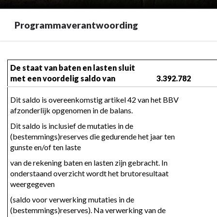
Programmaverantwoording
Terug
naar
De staat van baten en lasten sluit 
navigatie
met een voordelig saldo van
3.392.782
-
Dit saldo is overeenkomstig artikel 42 van het BBV 
Jaarverslag
afzonderlijk opgenomen in de balans.
-
Programmaverantwoording
Dit saldo is inclusief de mutaties in de 
-
(bestemmings)reserves die gedurende het jaar ten 
gunste en/of ten laste
Programmaverantwoording
van de rekening baten en lasten zijn gebracht. In 
onderstaand overzicht wordt het brutoresultaat 
weergegeven
(saldo voor verwerking mutaties in de 
(bestemmings)reserves). Na verwerking van de 