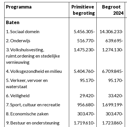
Programma
Primitieve 
Begroot   
begroting
2024
Baten
1. Sociaal domein
5.456.305-
14.306.233-
2. Onderwijs
516.770-
639.695-
3. Volkshuisvesting, 
1.475.230-
1.274.130-
ruimt.ordening en stedelijke 
vernieuwing
4. Volksgezondheid en milieu
5.404.760-
6.709.845-
5. Verkeer, vervoer en 
95.170-
95.170-
waterstaat
6. Veiligheid
29.420-
33.420-
7. Sport, cultuur en recreatie
956.680-
1.699.199-
8. Economische zaken
303.470-
303.470-
9. Bestuur en ondersteuning
1.719.610-
1.723.860-