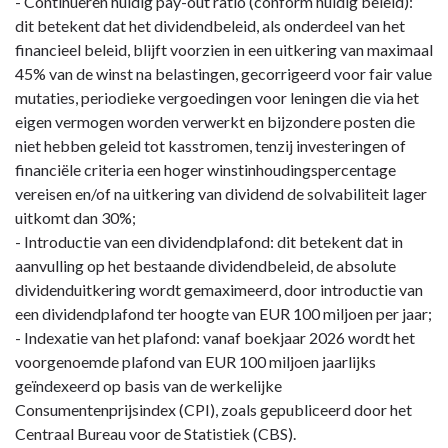
- Continueren huidig pay-out ratio (conform huidig beleid):
dit betekent dat het dividendbeleid, als onderdeel van het
financieel beleid, blijft voorzien in een uitkering van maximaal
45% van de winst na belastingen, gecorrigeerd voor fair value
mutaties, periodieke vergoedingen voor leningen die via het
eigen vermogen worden verwerkt en bijzondere posten die
niet hebben geleid tot kasstromen, tenzij investeringen of
financiële criteria een hoger winstinhoudingspercentage
vereisen en/of na uitkering van dividend de solvabiliteit lager
uitkomt dan 30%;
- Introductie van een dividendplafond: dit betekent dat in
aanvulling op het bestaande dividendbeleid, de absolute
dividenduitkering wordt gemaximeerd, door introductie van
een dividendplafond ter hoogte van EUR 100 miljoen per jaar;
- Indexatie van het plafond: vanaf boekjaar 2026 wordt het
voorgenoemde plafond van EUR 100 miljoen jaarlijks
geïndexeerd op basis van de werkelijke
Consumentenprijsindex (CPI), zoals gepubliceerd door het
Centraal Bureau voor de Statistiek (CBS).