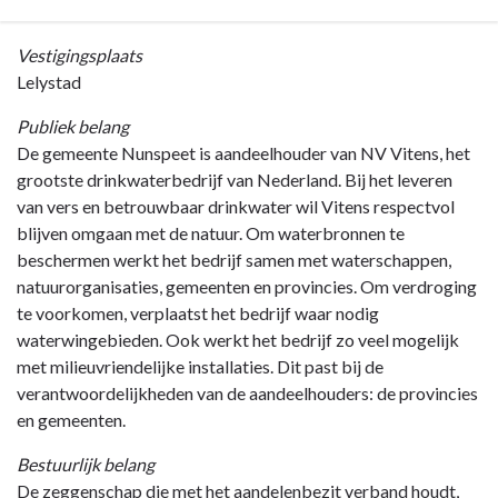
Terug
Vestigingsplaats
naar
Lelystad
navigatie
Publiek belang
-
De gemeente Nunspeet is aandeelhouder van NV Vitens, het
Jaarverslag
grootste drinkwaterbedrijf van Nederland. Bij het leveren
-
van vers en betrouwbaar drinkwater wil Vitens respectvol
Paragraaf
blijven omgaan met de natuur. Om waterbronnen te
Verbonden
beschermen werkt het bedrijf samen met waterschappen,
partijen
natuurorganisaties, gemeenten en provincies. Om verdroging
-
te voorkomen, verplaatst het bedrijf waar nodig
NV
waterwingebieden. Ook werkt het bedrijf zo veel mogelijk
Vitens
met milieuvriendelijke installaties. Dit past bij de
verantwoordelijkheden van de aandeelhouders: de provincies
en gemeenten.
Bestuurlijk belang
De zeggenschap die met het aandelenbezit verband houdt,