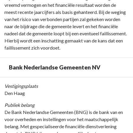
vreemd vermogen en het financiële resultaat worden de
meest recente jaarcijfers als basis gehanteerd. Bij de weging
van het risico van verbonden partijen zal gekeken worden
naar de bijdrage die de gemeente levert en het financiële
nadeel dat de gemeente loopt bij een eventueel faillissement.
Hierbij wordt een inschatting gemaakt van de kans dat een
faillissement zich voordoet.
Bank Nederlandse Gemeenten NV
Terug
Vestigingsplaats
naar
Den Haag
navigatie
Publiek belang
-
De Bank Nederlandse Gemeenten (BNG) is de bank van en
Jaarverslag
voor overheden en instellingen voor het maatschappelijk
-
belang. Met gespecialiseerde financiële dienstverlening
Paragraaf