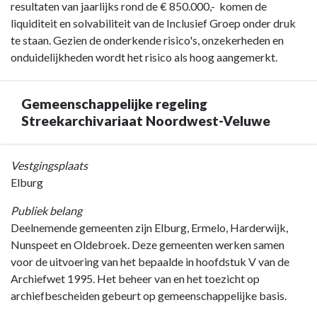
resultaten van jaarlijks rond de € 850.000,- komen de
liquiditeit en solvabiliteit van de Inclusief Groep onder druk
te staan. Gezien de onderkende risico's, onzekerheden en
onduidelijkheden wordt het risico als hoog aangemerkt.
Gemeenschappelijke regeling
Streekarchivariaat Noordwest-Veluwe
Terug
Vestgingsplaats
naar
Elburg
navigatie
Publiek belang
-
Deelnemende gemeenten zijn Elburg, Ermelo, Harderwijk,
Jaarverslag
Nunspeet en Oldebroek. Deze gemeenten werken samen
-
voor de uitvoering van het bepaalde in hoofdstuk V van de
Paragraaf
Archiefwet 1995. Het beheer van en het toezicht op
Verbonden
archiefbescheiden gebeurt op gemeenschappelijke basis.
partijen