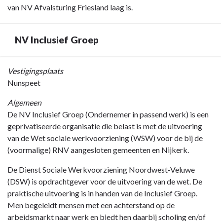
van NV Afvalsturing Friesland laag is.
NV Inclusief Groep
Terug
Vestigingsplaats
naar
Nunspeet
navigatie
Algemeen
-
De NV Inclusief Groep (Ondernemer in passend werk) is een
Jaarverslag
geprivatiseerde organisatie die belast is met de uitvoering
-
van de Wet sociale werkvoorziening (WSW) voor de bij de
Paragraaf
(voormalige) RNV aangesloten gemeenten en Nijkerk.
Verbonden
partijen
De Dienst Sociale Werkvoorziening Noordwest-Veluwe
-
(DSW) is opdrachtgever voor de uitvoering van de wet. De
NV
praktische uitvoering is in handen van de Inclusief Groep.
Inclusief
Men begeleidt mensen met een achterstand op de
Groep
arbeidsmarkt naar werk en biedt hen daarbij scholing en/of