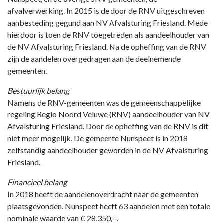
-
afvalverwerking. In 2015 is de door de RNV uitgeschreven
Paragraaf
aanbesteding gegund aan NV Afvalsturing Friesland. Mede
Verbonden
hierdoor is toen de RNV toegetreden als aandeelhouder van
partijen
de NV Afvalsturing Friesland. Na de opheffing van de RNV
-
zijn de aandelen overgedragen aan de deelnemende
NV
gemeenten.
Afvalsturing
Friesland
Bestuurlijk belang
Namens de RNV-gemeenten was de gemeenschappelijke
regeling Regio Noord Veluwe (RNV) aandeelhouder van NV
Afvalsturing Friesland. Door de opheffing van de RNV is dit
niet meer mogelijk. De gemeente Nunspeet is in 2018
zelfstandig aandeelhouder geworden in de NV Afvalsturing
Friesland.
Financieel belang
In 2018 heeft de aandelenoverdracht naar de gemeenten
plaatsgevonden. Nunspeet heeft 63 aandelen met een totale
nominale waarde van € 28.350,--.