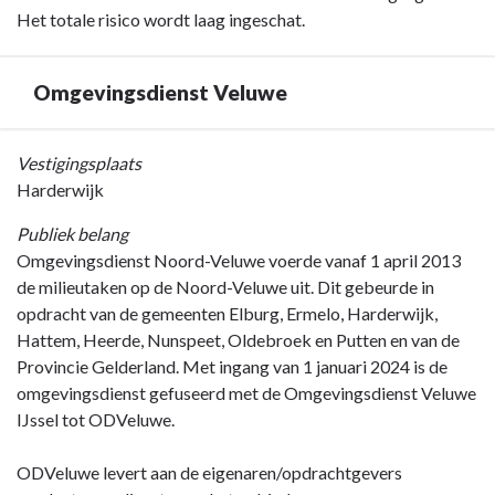
Het totale risico wordt laag ingeschat.
Omgevingsdienst Veluwe
Terug
Vestigingsplaats
naar
Harderwijk
navigatie
Publiek belang
-
Omgevingsdienst Noord-Veluwe voerde vanaf 1 april 2013
Jaarverslag
de milieutaken op de Noord-Veluwe uit. Dit gebeurde in
-
opdracht van de gemeenten Elburg, Ermelo, Harderwijk,
Paragraaf
Hattem, Heerde, Nunspeet, Oldebroek en Putten en van de
Verbonden
Provincie Gelderland. Met ingang van 1 januari 2024 is de
partijen
omgevingsdienst gefuseerd met de Omgevingsdienst Veluwe
-
IJssel tot ODVeluwe.
Omgevingsdienst
Veluwe
ODVeluwe levert aan de eigenaren/opdrachtgevers