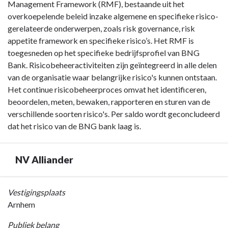
Management Framework (RMF), bestaande uit het
overkoepelende beleid inzake algemene en specifieke risico-
gerelateerde onderwerpen, zoals risk governance, risk
appetite framework en specifieke risico’s. Het RMF is
toegesneden op het specifieke bedrijfsprofiel van BNG
Bank. Risicobeheeractiviteiten zijn geïntegreerd in alle delen
van de organisatie waar belangrijke risico's kunnen ontstaan.
Het continue risicobeheerproces omvat het identificeren,
beoordelen, meten, bewaken, rapporteren en sturen van de
verschillende soorten risico's. Per saldo wordt geconcludeerd
dat het risico van de BNG bank laag is.
NV Alliander
Terug
Vestigingsplaats
naar
Arnhem
navigatie
Publiek belang