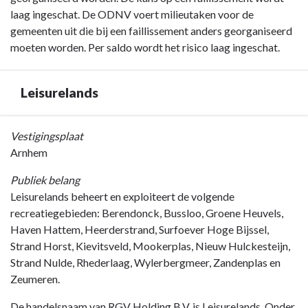
laag ingeschat. De ODNV voert milieutaken voor de
gemeenten uit die bij een faillissement anders georganiseerd
moeten worden. Per saldo wordt het risico laag ingeschat.
Leisurelands
Terug
Vestigingsplaat
naar
Arnhem
navigatie
Publiek belang
-
Leisurelands beheert en exploiteert de volgende
Jaarverslag
recreatiegebieden: Berendonck, Bussloo, Groene Heuvels,
-
Haven Hattem, Heerderstrand, Surfoever Hoge Bijssel,
Paragraaf
Strand Horst, Kievitsveld, Mookerplas, Nieuw Hulckesteijn,
Verbonden
Strand Nulde, Rhederlaag, Wylerbergmeer, Zandenplas en
partijen
Zeumeren.
-
Leisurelands
De handelsnaam van RGV Holding B.V. is Leisurelands. Onder