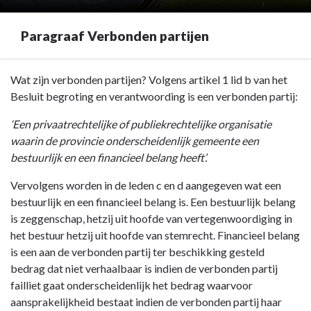
Paragraaf Verbonden partijen
Terug
Wat zijn verbonden partijen? Volgens artikel 1 lid b van het
naar
Besluit begroting en verantwoording is een verbonden partij:
navigatie
‘Een privaatrechtelijke of publiekrechtelijke organisatie
-
waarin de provincie onderscheidenlijk gemeente een
Jaarverslag
bestuurlijk en een financieel belang heeft’.
-
Paragraaf
Vervolgens worden in de leden c en d aangegeven wat een
Verbonden
bestuurlijk en een financieel belang is. Een bestuurlijk belang
partijen
is zeggenschap, hetzij uit hoofde van vertegenwoordiging in
-
het bestuur hetzij uit hoofde van stemrecht. Financieel belang
Paragraaf
is een aan de verbonden partij ter beschikking gesteld
Verbonden
bedrag dat niet verhaalbaar is indien de verbonden partij
partijen
failliet gaat onderscheidenlijk het bedrag waarvoor
aansprakelijkheid bestaat indien de verbonden partij haar