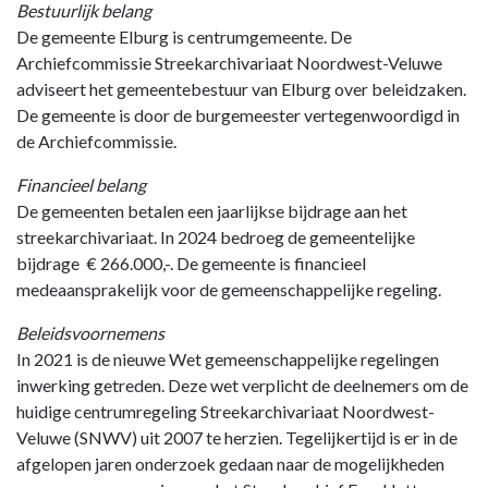
-
Bestuurlijk belang
Gemeenschappelijke
De gemeente Elburg is centrumgemeente. De
regeling
Archiefcommissie Streekarchivariaat Noordwest-Veluwe
Streekarchivariaat
adviseert het gemeentebestuur van Elburg over beleidzaken.
Noordwest-
De gemeente is door de burgemeester vertegenwoordigd in
Veluwe
de Archiefcommissie.
Financieel belang
De gemeenten betalen een jaarlijkse bijdrage aan het
streekarchivariaat. In 2024 bedroeg de gemeentelijke
bijdrage € 266.000,-. De gemeente is financieel
medeaansprakelijk voor de gemeenschappelijke regeling.
Beleidsvoornemens
In 2021 is de nieuwe Wet gemeenschappelijke regelingen
inwerking getreden. Deze wet verplicht de deelnemers om de
huidige centrumregeling Streekarchivariaat Noordwest-
Veluwe (SNWV) uit 2007 te herzien. Tegelijkertijd is er in de
afgelopen jaren onderzoek gedaan naar de mogelijkheden