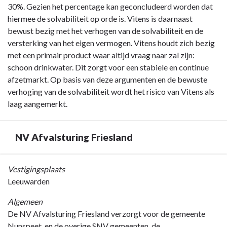
30%. Gezien het percentage kan geconcludeerd worden dat
hiermee de solvabiliteit op orde is. Vitens is daarnaast
bewust bezig met het verhogen van de solvabiliteit en de
versterking van het eigen vermogen. Vitens houdt zich bezig
met een primair product waar altijd vraag naar zal zijn:
schoon drinkwater. Dit zorgt voor een stabiele en continue
afzetmarkt. Op basis van deze argumenten en de bewuste
verhoging van de solvabiliteit wordt het risico van Vitens als
laag aangemerkt.
NV Afvalsturing Friesland
Terug
Vestigingsplaats
naar
Leeuwarden
navigatie
Algemeen
-
De NV Afvalsturing Friesland verzorgt voor de gemeente
Jaarverslag
Nunspeet, en de overige SNV gemeenten, de