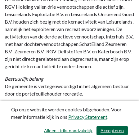
RGV Holding vallen drie vennootschappen die actief zijn.
Leisurelands Exploitatie B.V. en Leisurelands Onroerend Goed
B.V. houden zich bezig met de kernactiviteit van Leisurelands,
namelijk het exploiteren van recreatievoorzieningen. De
activiteiten van de derde actieve vennootschap, Interhuis B.V.,
met haar dochtervennootschappen SchatEiland Zeumeren
B.V., Zeumeren B.V., RGV Delfstoffen B.V. en Katerbosch B.V.
zijn niet direct gerelateerd aan dagrecreatie, maar zijn erop
gericht de kernactiviteit te ondersteunen.
Bestuurlijk belang
De gemeente is vertegenwoordigd in het algemeen bestuur
door de portefeuillehouder recreatie.
Financieel belang
Op onze website worden cookies bijgehouden. Voor
De gemeente verstrekt geen bijdrage in de exploitatielasten.
meer informatie kijk in ons
Privacy Statement
.
Beleidsvoornemens
Alleen strikt noodzakelijk
Accepteren
/ 645
Geen bijzondere beleidsvoornemens.