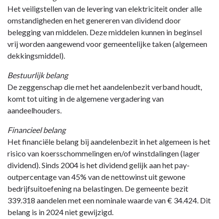
-
Het veiligstellen van de levering van elektriciteit onder alle
Jaarverslag
omstandigheden en het genereren van dividend door
-
belegging van middelen. Deze middelen kunnen in beginsel
Paragraaf
vrij worden aangewend voor gemeentelijke taken (algemeen
Verbonden
dekkingsmiddel).
partijen
-
Bestuurlijk belang
NV
De zeggenschap die met het aandelenbezit verband houdt,
Alliander
komt tot uiting in de algemene vergadering van
aandeelhouders.
Financieel belang
Het financiële belang bij aandelenbezit in het algemeen is het
risico van koersschommelingen en/of winstdalingen (lager
dividend). Sinds 2004 is het dividend gelijk aan het pay-
outpercentage van 45% van de nettowinst uit gewone
bedrijfsuitoefening na belastingen. De gemeente bezit
339.318 aandelen met een nominale waarde van € 34.424. Dit
belang is in 2024 niet gewijzigd.