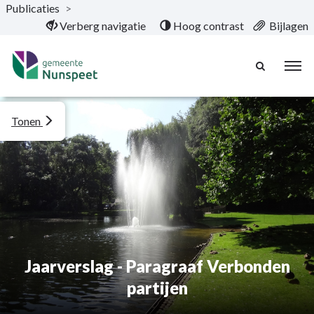
Publicaties
>
Naar hoofdinhoud
Verberg navigatie
Hoog contrast
Bijlagen
Tonen
Jaarverslag - Paragraaf Verbonden
partijen