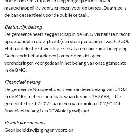
draagt de BNG bij aan zo laag mogelijke kosten van
Verbonden
maatschappelijke voorzieningen voor de burger. Daarmee is
partijen
de bank essentieel voor de publieke taak.
-
Bank
Bestuurlijk belang
Nederlandse
De gemeente heeft zeggenschap in de BNG via het stemrecht
Gemeenten
op de aandelen die zij bezit (één stem per aandeel van € 2,50).
NV
Het aandelenbezit wordt gezien als een duurzame belegging.
Gedurende het afgelopen jaar hebben zich geen
veranderingen voorgedaan in het belang van onze gemeente
in de BNG.
Financieel belang
De gemeente Nunspeet bezit een aandelenbelang van 0,13%
in de BNG, met een nominale waarde van € 187.688,--. De
gemeente bezit 75.075 aandelen van nominaal € 2,50. Dit
financieel belang is in 2024 niet gewijzigd.
Beleidsvoornemens
Geen beleidswijzigingen voorzien