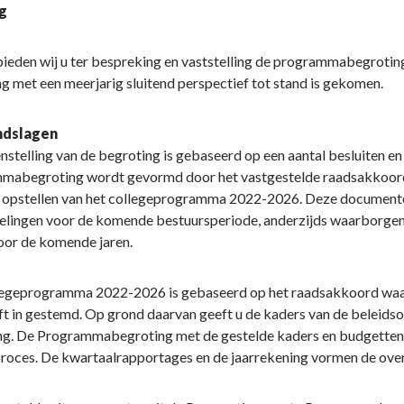
ng
bieden wij u ter bespreking en vaststelling de programmabegroting 
g met een meerjarig sluitend perspectief tot stand is gekomen.
ndslagen
stelling van de begroting is gebaseerd op een aantal besluiten en 
mabegroting wordt gevormd door het vastgestelde raadsakkoord 
 opstellen van het collegeprogramma 2022-2026. Deze documenten
lingen voor de komende bestuursperiode, anderzijds waarborgen d
oor de komende jaren.
legeprogramma 2022-2026 is gebaseerd op het raadsakkoord waar 
t in gestemd. Op grond daarvan geeft u de kaders van de beleidson
ng. De Programmabegroting met de gestelde kaders en budgetten vo
roces. De kwartaalrapportages en de jaarrekening vormen de overi