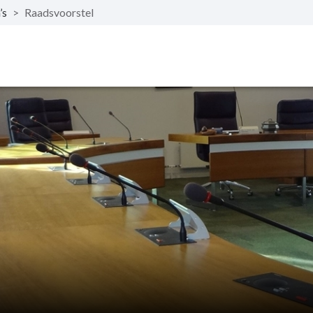
’s
>
Raadsvoorstel