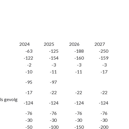
2024
2025
2026
2027
-63
-125
-188
-250
-122
-154
-160
-159
-2
-3
-3
-3
-10
-11
-11
-17
-95
-97
-17
-22
-22
-22
ls gevolg
-124
-124
-124
-124
-76
-76
-76
-76
-30
-30
-30
-30
-50
-100
-150
-200