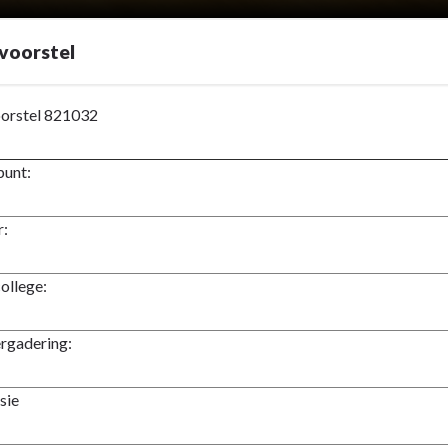
voorstel
orstel 821032
unt:
el
:
el
ollege:
rgadering:
sie