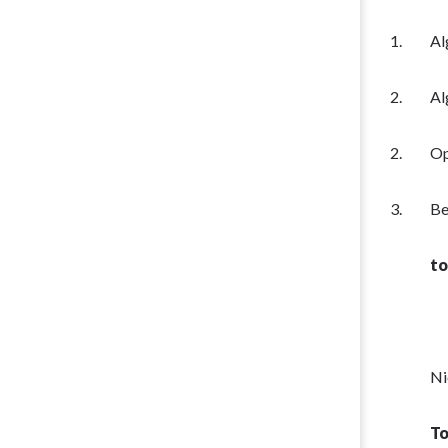
1.
Al
2.
Al
2.
Op
3.
Be
to
Ni
To