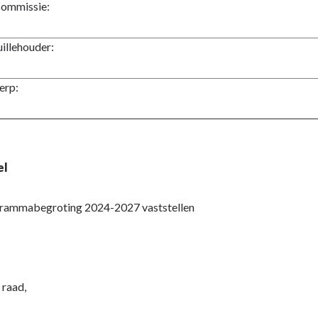
ommissie:
illehouder:
erp:
el
rammabegroting 2024-2027 vaststellen
 raad,