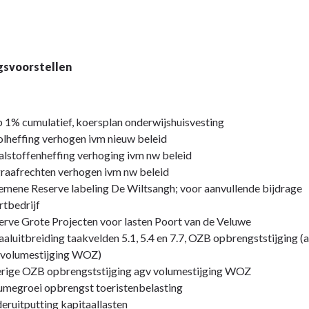
gsvoorstellen
 1% cumulatief, koersplan onderwijshuisvesting
olheffing verhogen ivm nieuw beleid
alstoffenheffing verhoging ivm nw beleid
raafrechten verhogen ivm nw beleid
emene Reserve labeling De Wiltsangh; voor aanvullende bijdrage
rtbedrijf
erve Grote Projecten voor lasten Poort van de Veluwe
aaluitbreiding taakvelden 5.1, 5.4 en 7.7, OZB opbrengststijging (a
 volumestijging WOZ)
rige OZB opbrengststijging agv volumestijging WOZ
umegroei opbrengst toeristenbelasting
eruitputting kapitaallasten