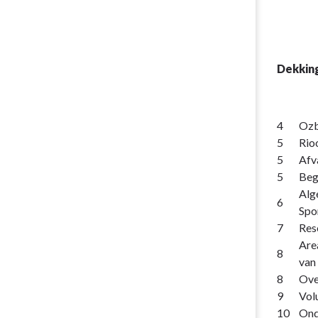
Dekkin
4
Ozb
5
Rio
5
Afv
5
Beg
Alg
6
Spo
7
Res
Are
8
van
8
Ove
9
Vol
10
Ond