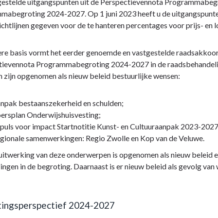
gestelde uitgangspunten uit de Perspectievennota Programmabeg
abegroting 2024-2027. Op 1 juni 2023 heeft u de uitgangspunten 
richtlijnen gegeven voor de te hanteren percentages voor prijs- en
re basis vormt het eerder genoemde en vastgestelde raadsakkoord
tievennota Programmabegroting 2024-2027 in de raadsbehandeling
 zijn opgenomen als nieuw beleid bestuurlijke wensen:
npak bestaanszekerheid en schulden;
ersplan Onderwijshuisvesting;
puls voor impact Startnotitie Kunst- en Cultuuraanpak 2023-2027
gionale samenwerkingen: Regio Zwolle en Kop van de Veluwe.
itwerking van deze onderwerpen is opgenomen als nieuw beleid en
lingen in de begroting. Daarnaast is er nieuw beleid als gevolg va
ingsperspectief 2024-2027