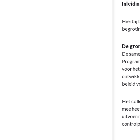
Inleidi
Hierbij 
begrotin
De gro
De samen
Program
voor het
ontwikke
beleid v
Het col
mee heef
uitvoeri
controlp