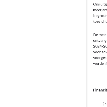
Ons uitg
meerjare
begrotin
toezicht
De meici
ontvange
2024-202
voor zov
voorgesc
worden i
Financi
( x