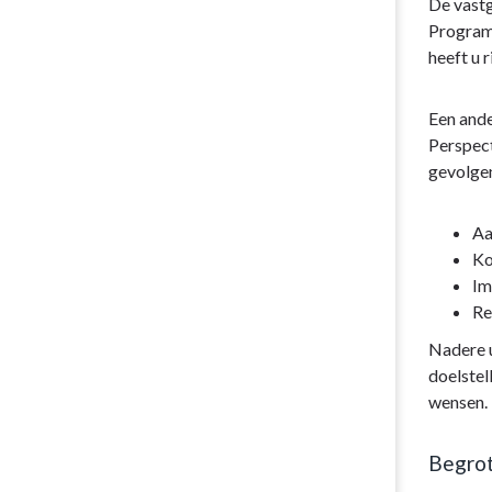
De vast
Programm
heeft u 
Een ande
Perspec
gevolgen
Aa
Ko
Im
Re
Nadere u
doelstel
wensen.
Begrot