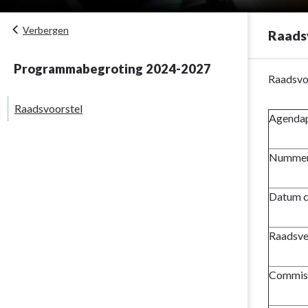
Verbergen
Raads
Programmabegroting 2024-2027
Terug
Raadsvo
naar
Raadsvoorstel
navigatie
Agendap
-
Raadsvoorst
Nummer
-
Raadsvoorst
Datum c
Raadsve
Commis