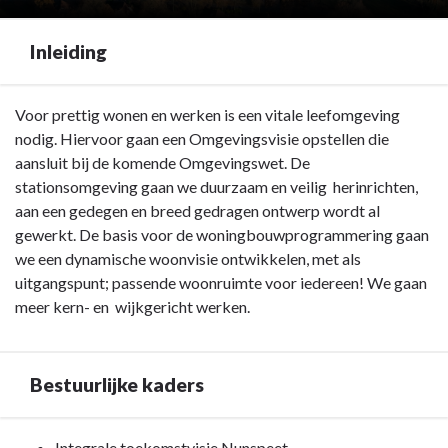
Inleiding
Terug
Voor prettig wonen en werken is een vitale leefomgeving
naar
nodig. Hiervoor gaan een Omgevingsvisie opstellen die
navigatie
aansluit bij de komende Omgevingswet. De
-
stationsomgeving gaan we duurzaam en veilig herinrichten,
Programma
aan een gedegen en breed gedragen ontwerp wordt al
3.
gewerkt. De basis voor de woningbouwprogrammering gaan
Volkshuisvesting,
we een dynamische woonvisie ontwikkelen, met als
Ruimtelijke
uitgangspunt; passende woonruimte voor iedereen! We gaan
Ordening
meer kern- en wijkgericht werken.
en
Stedelijke
Vernieuwing
Bestuurlijke kaders
(VHROSV)
-
Terug
Integrale toekomstvisie Nunspeet