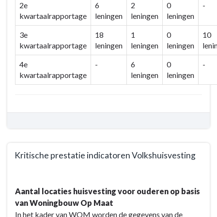
2e
6
2
0
-
kwartaalrapportage
leningen
leningen
leningen
3e
18
1
0
10
kwartaalrapportage
leningen
leningen
leningen
leni
4e
-
6
0
-
kwartaalrapportage
leningen
leningen
Kritische prestatie indicatoren Volkshuisvesting
Terug
naar
Aantal locaties huisvesting voor ouderen op basis
navigatie
van Woningbouw Op Maat
-
In het kader van WOM worden de gegevens van de