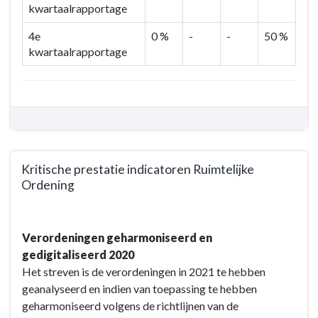
kwartaalrapportage
4e
0 %
-
-
50 %
kwartaalrapportage
Kritische prestatie indicatoren Ruimtelijke
Ordening
Terug
naar
Verordeningen geharmoniseerd en
navigatie
gedigitaliseerd 2020
-
Het streven is de verordeningen in 2021 te hebben
Programma
geanalyseerd en indien van toepassing te hebben
3.
geharmoniseerd volgens de richtlijnen van de
Volkshuisvesting,