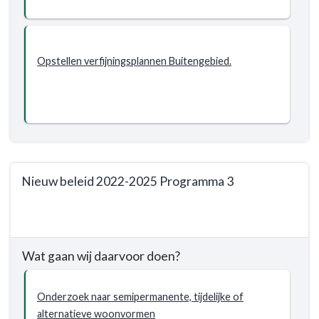
Opstellen verfijningsplannen Buitengebied.
Nieuw beleid 2022-2025 Programma 3
Terug
naar
navigatie
Wat gaan wij daarvoor doen?
-
Programma
3.
Onderzoek naar semipermanente, tijdelijke of
Volkshuisvesting,
alternatieve woonvormen