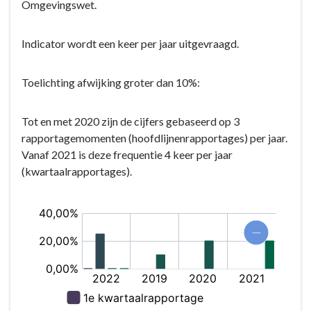
Omgevingswet.
Ruimtelijke
Ordening
Indicator wordt een keer per jaar uitgevraagd.
en
Stedelijke
Vernieuwing
Toelichting afwijking groter dan 10%:
(VHROSV)
-
Tot en met 2020 zijn de cijfers gebaseerd op 3
Wat
rapportagemomenten (hoofdlijnenrapportages) per jaar.
willen
Vanaf 2021 is deze frequentie 4 keer per jaar
wij
(kwartaalrapportages).
bereiken?
-
Kritische
prestatie
indicatoren
Ruimtelijke
Ordening