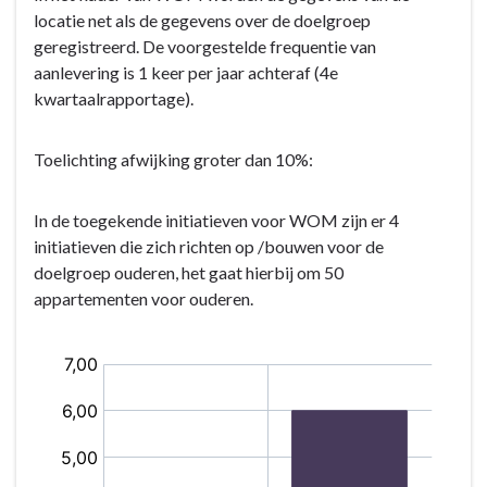
Programma
locatie net als de gegevens over de doelgroep
3.
geregistreerd. De voorgestelde frequentie van
Volkshuisvesting,
aanlevering is 1 keer per jaar achteraf (4e
Ruimtelijke
kwartaalrapportage).
Ordening
en
Toelichting afwijking groter dan 10%:
Stedelijke
Vernieuwing
(VHROSV)
In de toegekende initiatieven voor WOM zijn er 4
-
initiatieven die zich richten op /bouwen voor de
Wat
doelgroep ouderen, het gaat hierbij om 50
willen
appartementen voor ouderen.
wij
bereiken?
-
Kritische
prestatie
indicatoren
Volkshuisvesting