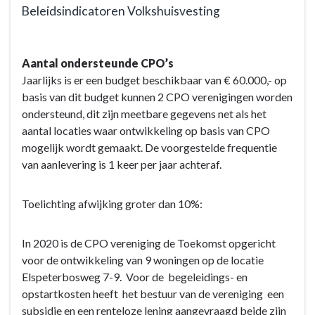
3.
Beleidsindicatoren Volkshuisvesting
Volkshuisvesting,
Terug
Ruimtelijke
naar
Ordening
Aantal ondersteunde CPO’s
navigatie
en
Jaarlijks is er een budget beschikbaar van € 60.000,- op
-
Stedelijke
basis van dit budget kunnen 2 CPO verenigingen worden
Programma
Vernieuwing
ondersteund, dit zijn meetbare gegevens net als het
3.
(VHROSV)
aantal locaties waar ontwikkeling op basis van CPO
Volkshuisvesting,
-
mogelijk wordt gemaakt. De voorgestelde frequentie
Ruimtelijke
Wat
van aanlevering is 1 keer per jaar achteraf.
Ordening
willen
en
wij
Toelichting afwijking groter dan 10%:
Stedelijke
bereiken?
Vernieuwing
-
(VHROSV)
Gemeentelijke
In 2020 is de CPO vereniging de Toekomst opgericht
-
indicatoren
voor de ontwikkeling van 9 woningen op de locatie
Wat
programma
Elspeterbosweg 7-9.
Voor de begeleidings- en
willen
3
opstartkosten heeft het bestuur van de vereniging een
wij
subsidie en een renteloze lening aangevraagd beide zijn