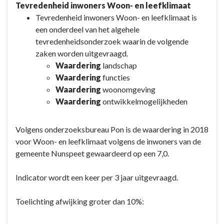
Tevredenheid inwoners Woon- en leefklimaat
navigatie
Tevredenheid inwoners Woon- en leefklimaat is
-
een onderdeel van het algehele
Programma
tevredenheidsonderzoek waarin de volgende
3.
zaken worden uitgevraagd.
Volkshuisvesting,
Waardering
landschap
Ruimtelijke
Waardering
functies
Ordening
Waardering
woonomgeving
en
Waardering
ontwikkelmogelijkheden
Stedelijke
Vernieuwing
Volgens onderzoeksbureau Pon is de waardering in 2018
(VHROSV)
voor Woon- en leefklimaat volgens de inwoners van de
-
gemeente Nunspeet gewaardeerd op een 7,0.
Wat
willen
Indicator wordt een keer per 3 jaar uitgevraagd.
wij
bereiken?
Toelichting afwijking groter dan 10%:
-
Beleidsindicatoren