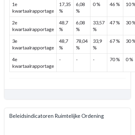
1e
17,35
6,08
0 %
46 %
10 
kwartaalrapportage
%
%
2e
48,7
6,08
33,57
47 %
30 
kwartaalrapportage
%
%
%
3e
48,7
78,04
33,9
67 %
30 
kwartaalrapportage
%
%
%
4e
-
-
-
70 %
0 %
kwartaalrapportage
Beleidsindicatoren Ruimtelijke Ordening
Terug
naar