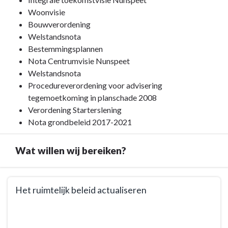
Inleiding
naar
Woonvisie
navigatie
Bouwverordening
-
Welstandsnota
Programma
Bestemmingsplannen
3.
Nota Centrumvisie Nunspeet
Volkshuisvesting,
Welstandsnota
Ruimtelijke
Procedureverordening voor advisering
Ordening
tegemoetkoming in planschade 2008
en
Verordening Starterslening
Stedelijke
Nota grondbeleid 2017-2021
Vernieuwing
(VHROSV)
Wat willen wij bereiken?
-
Bestuurlijke
Terug
kaders
Het ruimtelijk beleid actualiseren
naar
navigatie
Terug
-
naar