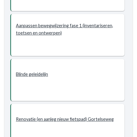
en
waterstaat
-
Wat
Aanpassen bewegwijzering fase 1 (inventariseren,
willen
toetsen en ontwerpen)
wij
bereiken?
-
Nieuw
beleid
2022-
Blinde geleidelijn
2025
Programma
5
Renovatie (en aanleg nieuw fietspad) Gortelseweg