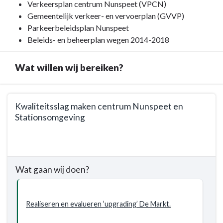
naar
Verkeersplan centrum Nunspeet (VPCN)
navigatie
Gemeentelijk verkeer- en vervoerplan (GVVP)
-
Parkeerbeleidsplan Nunspeet
Programma
Beleids- en beheerplan wegen 2014-2018
5.
Verkeer,
Wat willen wij bereiken?
vervoer
en
Terug
waterstaat
Kwaliteitsslag maken centrum Nunspeet en
naar
-
Stationsomgeving
navigatie
Bestuurlijke
-
kaders
Terug
Programma
naar
5.
navigatie
Wat gaan wij doen?
Verkeer,
-
vervoer
Programma
en
5.
Realiseren en evalueren ‘upgrading’ De Markt.
waterstaat
Verkeer,
-
vervoer