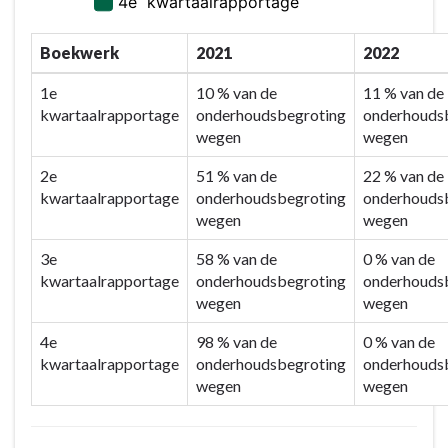
bereiken?
-
Kritische
Boekwerk
2021
2022
Prestatie
1e
10 % van de
11 % van de
indicatoren
kwartaalrapportage
onderhoudsbegroting
onderhouds
Verkeer,
wegen
wegen
vervoer
en
2e
51 % van de
22 % van de
waterstaat
kwartaalrapportage
onderhoudsbegroting
onderhouds
wegen
wegen
3e
58 % van de
0 % van de
kwartaalrapportage
onderhoudsbegroting
onderhouds
wegen
wegen
4e
98 % van de
0 % van de
kwartaalrapportage
onderhoudsbegroting
onderhouds
wegen
wegen