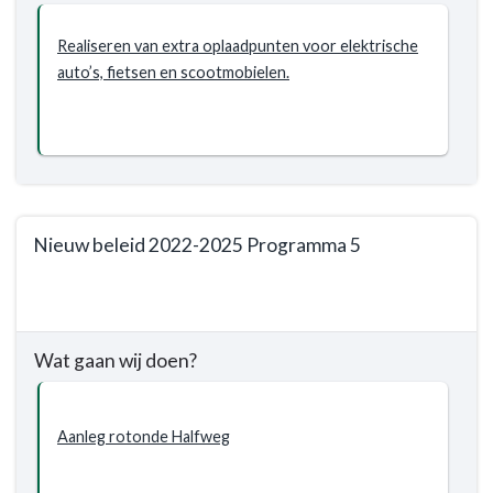
-
Wat
Realiseren van extra oplaadpunten voor elektrische
willen
auto’s, fietsen en scootmobielen.
wij
bereiken?
-
Groene
mobiliteit
wordt
Nieuw beleid 2022-2025 Programma 5
gestimuleerd
Terug
naar
navigatie
Wat gaan wij doen?
-
Programma
5.
Aanleg rotonde Halfweg
Verkeer,
vervoer