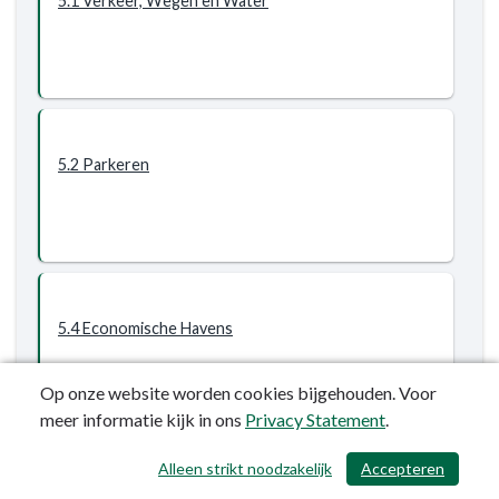
5.1 Verkeer, Wegen en Water
Verkeer,
vervoer
en
waterstaat
-
Wat
5.2 Parkeren
willen
wij
bereiken?
-
Budgetten
programma
5
5.4 Economische Havens
Op onze website worden cookies bijgehouden. Voor
meer informatie kijk in ons
Privacy Statement
.
Alleen strikt noodzakelijk
Accepteren
/ 664
5.5 Openbaar Vervoer