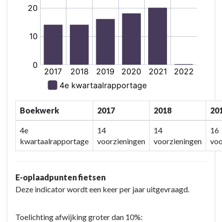
Boekwerk
2017
2018
20
4e
14
14
16
kwartaalrapportage
voorzieningen
voorzieningen
voo
E-oplaadpunten fietsen
Deze indicator wordt een keer per jaar uitgevraagd.
Toelichting afwijking groter dan 10%: