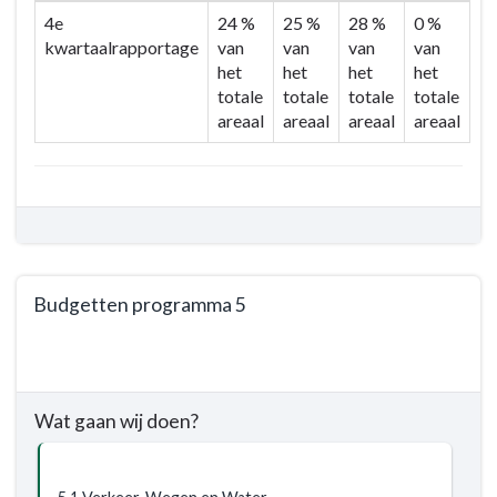
4e
24 %
25 %
28 %
0 %
kwartaalrapportage
van
van
van
van
het
het
het
het
totale
totale
totale
totale
areaal
areaal
areaal
areaal
Budgetten programma 5
Terug
naar
navigatie
Wat gaan wij doen?
-
Programma
5.