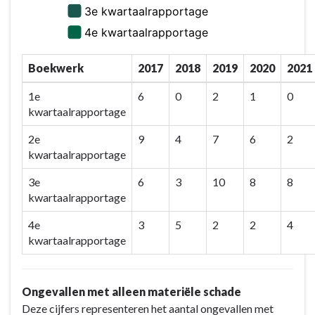
Boekwerk
2017
2018
2019
2020
2021
1e
6
0
2
1
0
kwartaalrapportage
2e
9
4
7
6
2
kwartaalrapportage
3e
6
3
10
8
8
kwartaalrapportage
4e
3
5
2
2
4
kwartaalrapportage
Ongevallen met alleen materiële schade
Deze cijfers representeren het aantal ongevallen met