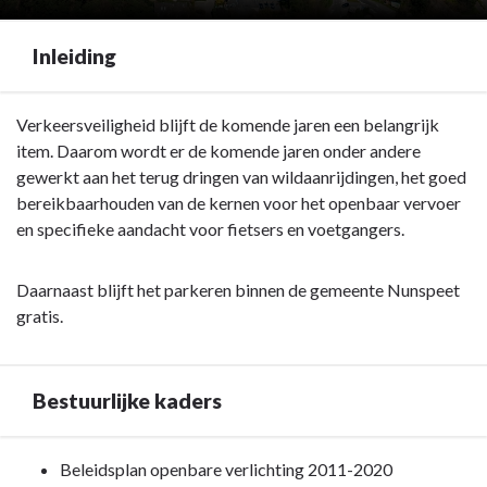
Inleiding
Terug
Verkeersveiligheid blijft de komende jaren een belangrijk
naar
item. Daarom wordt er de komende jaren onder andere
navigatie
gewerkt aan het terug dringen van wildaanrijdingen, het goed
-
bereikbaarhouden van de kernen voor het openbaar vervoer
Programma
en specifieke aandacht voor fietsers en voetgangers.
5.
Verkeer,
Daarnaast blijft het parkeren binnen de gemeente Nunspeet
vervoer
gratis.
en
waterstaat
-
Bestuurlijke kaders
Inleiding
Terug
Beleidsplan openbare verlichting 2011-2020