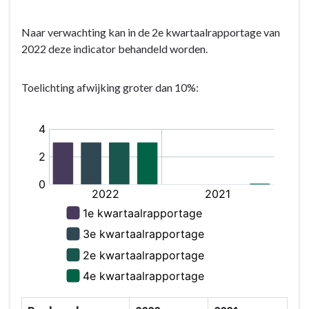
5.
wij
Verkeer,
bereiken?
Naar verwachting kan in de 2e kwartaalrapportage van
vervoer
-
2022 deze indicator behandeld worden.
en
Gemeentelijke
waterstaat
indicatoren
-
programma
Toelichting afwijking groter dan 10%:
Wat
5
willen
wij
bereiken?
-
Beleidsindicatoren
Verkeer,
vervoer
en
waterstaat