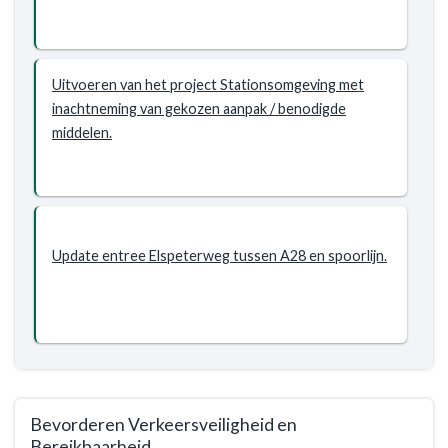
Wat
en
willen
waterstaat
wij
-
Uitvoeren van het project Stationsomgeving met
bereiken?
Wat
inachtneming van gekozen aanpak / benodigde
willen
middelen.
wij
bereiken?
-
Kwaliteitsslag
maken
centrum
Update entree Elspeterweg tussen A28 en spoorlijn.
Nunspeet
en
Stationsomgeving
Bevorderen Verkeersveiligheid en
Bereikbaarheid