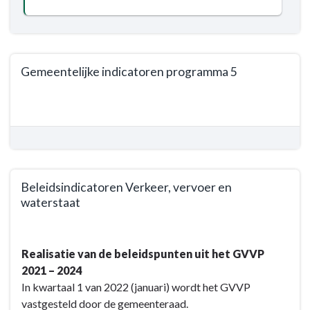
Gemeentelijke indicatoren programma 5
Terug
naar
navigatie
-
Programma
5.
Beleidsindicatoren Verkeer, vervoer en
Verkeer,
waterstaat
vervoer
Terug
en
naar
waterstaat
Realisatie van de beleidspunten uit het GVVP
navigatie
-
2021 – 2024
-
Wat
In kwartaal 1 van 2022 (januari) wordt het GVVP
Programma
willen
vastgesteld door de gemeenteraad.