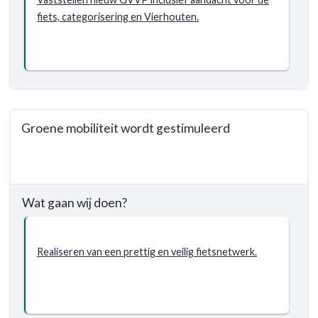
fiets, categorisering en Vierhouten.
Groene mobiliteit wordt gestimuleerd
Terug
naar
navigatie
Wat gaan wij doen?
-
Programma
5.
Realiseren van een prettig en veilig fietsnetwerk.
Verkeer,
vervoer
en
waterstaat