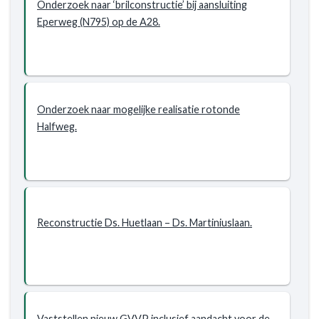
Onderzoek naar ‘brilconstructie’ bij aansluiting
en
Eperweg (N795) op de A28.
Bereikbaarheid
Onderzoek naar mogelijke realisatie rotonde
Halfweg.
Reconstructie Ds. Huetlaan – Ds. Martiniuslaan.
Vaststellen nieuw GVVP inclusief aandacht voor de