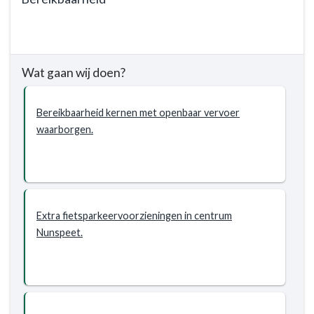
Terug
naar
navigatie
Wat gaan wij doen?
-
Programma
5.
Bereikbaarheid kernen met openbaar vervoer
Verkeer,
waarborgen.
vervoer
en
waterstaat
-
Wat
Extra fietsparkeervoorzieningen in centrum
willen
Nunspeet.
wij
bereiken?
-
Bevorderen
Verkeersveiligheid