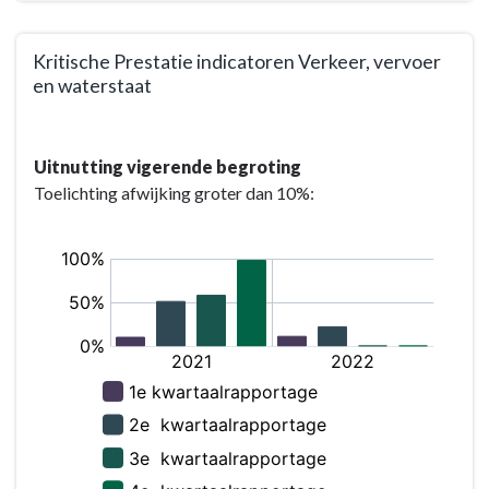
Kritische Prestatie indicatoren Verkeer, vervoer
en waterstaat
Terug
naar
Uitnutting vigerende begroting
navigatie
Toelichting afwijking groter dan 10%:
-
Programma
5.
Verkeer,
vervoer
en
waterstaat
-
Wat
willen
wij