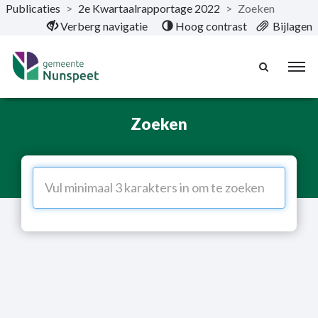
Publicaties
>
2e Kwartaalrapportage 2022
>
Zoeken
Naar hoofdinhoud
Verberg navigatie
Hoog contrast
Bijlagen
Zoeken