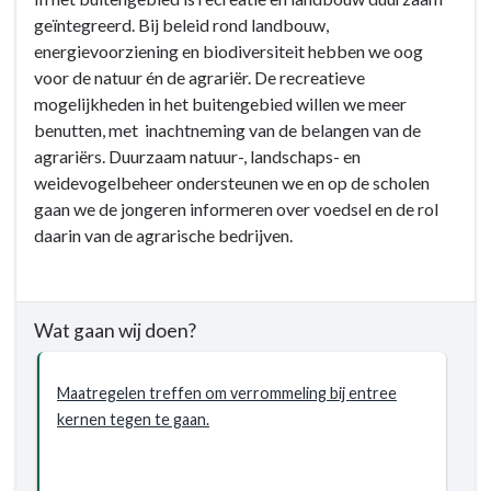
recreatie
geïntegreerd. Bij beleid rond landbouw,
en
energievoorziening en biodiversiteit hebben we oog
openbaar
voor de natuur én de agrariër. De recreatieve
groen
mogelijkheden in het buitengebied willen we meer
-
benutten, met inachtneming van de belangen van de
Wat
agrariërs. Duurzaam natuur-, landschaps- en
willen
weidevogelbeheer ondersteunen we en op de scholen
wij
gaan we de jongeren informeren over voedsel en de rol
bereiken?
daarin van de agrarische bedrijven.
-
Verbeteren
leefbaarheid
leefomgeving
Wat gaan wij doen?
Maatregelen treffen om verrommeling bij entree
kernen tegen te gaan.