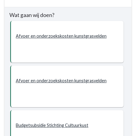
Terug
naar
Wat gaan wij doen?
navigatie
-
Programma
Afvoer en onderzoekskosten kunstgrasvelden
7.
Sport,
cultuur,
recreatie
en
openbaar
groen
Afvoer en onderzoekskosten kunstgrasvelden
-
Wat
willen
wij
bereiken?
-
Budgetsubsidie Stichting Cultuurkust
Nieuw