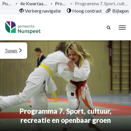
Publicaties
>
4e Kwartaalrapportage 2021
>
Programma’s
>
Programma 7. Sport, cultuur, recreatie en openbaar groen
Naar hoofdinhoud
Verberg navigatie
Hoog contrast
Bijlagen
Tonen
Programma 7. Sport, cultuur,
recreatie en openbaar groen