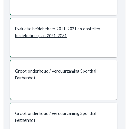
beleid
2021-
2024
Programma
Evaluatie heidebeheer 2011-2021 en opstellen
7
heidebeheerplan 2021-2031
Groot onderhoud / Verduurzaming Sporthal
Feithenhof
Groot onderhoud / Verduurzaming Sporthal
Feithenhof