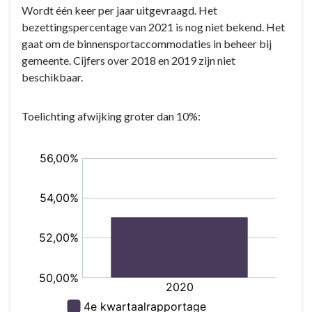
Wordt één keer per jaar uitgevraagd. Het
navigatie
bezettingspercentage van 2021 is nog niet bekend. Het
-
gaat om de binnensportaccommodaties in beheer bij
Programma
gemeente. Cijfers over 2018 en 2019 zijn niet
7.
beschikbaar.
Sport,
cultuur,
recreatie
Toelichting afwijking groter dan 10%:
en
openbaar
groen
-
Wat
willen
wij
bereiken?
-
Kritische
prestatie