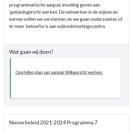
programmatische aanpak invulling geven aan
navigatie
‘gebiedsgericht werken’. De netwerken in de wijken en
-
kernen willen we versterken, en we gaan onderzoeken of
Programma
er meer behoefte is aan wijkontmoetingscentra.
7.
Sport,
cultuur,
recreatie
Wat gaan wij doen?
en
openbaar
groen
Opstellen plan van aanpak Wijkgericht werken.
-
Wat
willen
wij
bereiken?
-
Wijkgerichtwerken
Nieuw beleid 2021-2024 Programma 7