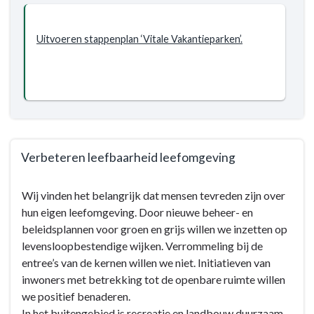
Uitvoeren stappenplan ‘Vitale Vakantieparken’.
Verbeteren leefbaarheid leefomgeving
Terug
Wij vinden het belangrijk dat mensen tevreden zijn over
naar
hun eigen leefomgeving. Door nieuwe beheer- en
navigatie
beleidsplannen voor groen en grijs willen we inzetten op
-
levensloopbestendige wijken. Verrommeling bij de
Programma
entree’s van de kernen willen we niet. Initiatieven van
7.
inwoners met betrekking tot de openbare ruimte willen
Sport,
we positief benaderen.
cultuur,
In het buitengebied is recreatie en landbouw duurzaam