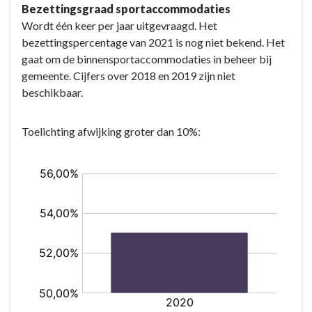
Bezettingsgraad sportaccommodaties
cultuur,
naar
Wordt één keer per jaar uitgevraagd. Het
recreatie
navigatie
bezettingspercentage van 2021 is nog niet bekend. Het
en
-
gaat om de binnensportaccommodaties in beheer bij
openbaar
Programma
gemeente. Cijfers over 2018 en 2019 zijn niet
groen
7.
beschikbaar.
-
Sport,
Wat
cultuur,
willen
recreatie
Toelichting afwijking groter dan 10%:
wij
en
bereiken?
openbaar
-
groen
Gemeentelijke
-
indicatoren
Wat
programma
willen
7
wij
bereiken?
-
Beleidsindicatoren