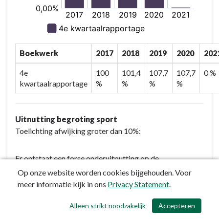
Boekwerk
2017
2018
2019
2020
202
4e
100
101,4
107,7
107,7
0 %
kwartaalrapportage
%
%
%
%
Uitnutting begroting sport
Toelichting afwijking groter dan 10%:
Er ontstaat een forse onderuitputting op de
kapitaallasten als gevolg van het nog niet in gebruik zijn
Op onze website worden cookies bijgehouden. Voor
van de nieuwe sporthal en het nieuwe zwembad.
meer informatie kijk in ons
Privacy Statement
.
Alleen strikt noodzakelijk
Accepteren
/ 683