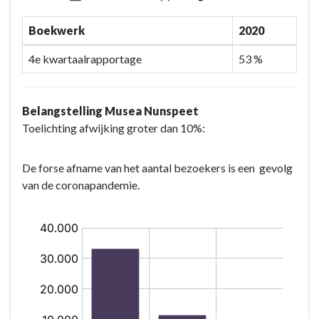
indicatoren
Sport,
Boekwerk
2020
cultuur
en
4e kwartaalrapportage
53 %
recreatie
Belangstelling Musea Nunspeet
Toelichting afwijking groter dan 10%:
De forse afname van het aantal bezoekers is een gevolg
van de coronapandemie.