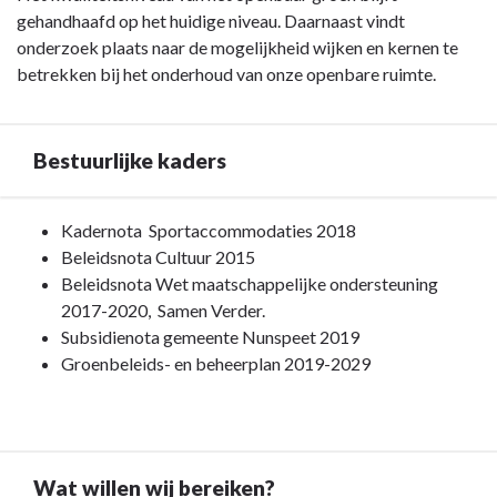
gehandhaafd op het huidige niveau. Daarnaast vindt
onderzoek plaats naar de mogelijkheid wijken en kernen te
betrekken bij het onderhoud van onze openbare ruimte.
Bestuurlijke kaders
Terug
Kadernota Sportaccommodaties 2018
naar
Beleidsnota Cultuur 2015
navigatie
Beleidsnota Wet maatschappelijke ondersteuning
-
2017-2020, Samen Verder.
Programma
Subsidienota gemeente Nunspeet 2019
7.
Groenbeleids- en beheerplan 2019-2029
Sport,
cultuur,
recreatie
en
Wat willen wij bereiken?
openbaar