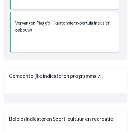
Vervangen Piaggio I (kantonniersvoertuig inclusief
opbouw)
Gemeentelijke indicatoren programma 7
Terug
naar
navigatie
-
Programma
Beleidsindicatoren Sport, cultuur en recreatie
7.
Sport,
Terug