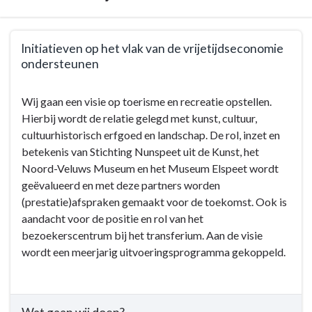
groen
-
Terug
Initiatieven op het vlak van de vrijetijdseconomie
Bestuurlijke
naar
ondersteunen
kaders
navigatie
-
Terug
Wij gaan een visie op toerisme en recreatie opstellen.
Programma
naar
Hierbij wordt de relatie gelegd met kunst, cultuur,
7.
navigatie
cultuurhistorisch erfgoed en landschap. De rol, inzet en
Sport,
-
betekenis van Stichting Nunspeet uit de Kunst, het
cultuur,
Programma
Noord-Veluws Museum en het Museum Elspeet wordt
recreatie
7.
geëvalueerd en met deze partners worden
en
Sport,
(prestatie)afspraken gemaakt voor de toekomst. Ook is
openbaar
cultuur,
aandacht voor de positie en rol van het
groen
recreatie
bezoekerscentrum bij het transferium. Aan de visie
-
en
wordt een meerjarig uitvoeringsprogramma gekoppeld.
Wat
openbaar
willen
groen
wij
-
bereiken?
Wat