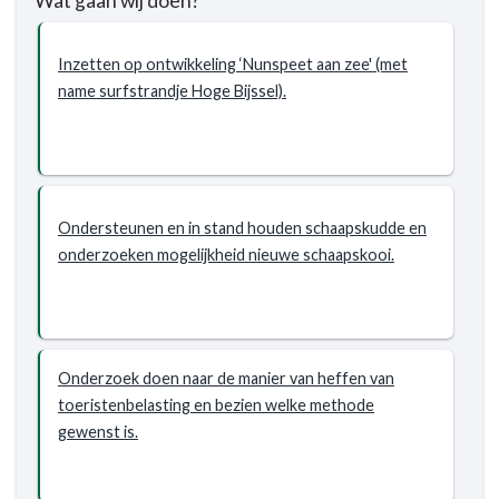
Wat gaan wij doen?
willen
wij
Inzetten op ontwikkeling ‘Nunspeet aan zee' (met
bereiken?
name surfstrandje Hoge Bijssel).
-
Initiatieven
op
het
vlak
Ondersteunen en in stand houden schaapskudde en
van
onderzoeken mogelijkheid nieuwe schaapskooi.
de
vrijetijdseconomie
ondersteunen
Onderzoek doen naar de manier van heffen van
toeristenbelasting en bezien welke methode
gewenst is.