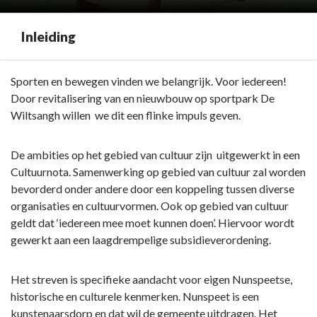
Inleiding
Terug
Sporten en bewegen vinden we belangrijk. Voor iedereen!
naar
Door revitalisering van en nieuwbouw op sportpark De
navigatie
Wiltsangh willen we dit een flinke impuls geven.
-
Programma
De ambities op het gebied van cultuur zijn uitgewerkt in een
7.
Cultuurnota. Samenwerking op gebied van cultuur zal worden
Sport,
bevorderd onder andere door een koppeling tussen diverse
cultuur,
organisaties en cultuurvormen. Ook op gebied van cultuur
recreatie
geldt dat ‘iedereen mee moet kunnen doen’. Hiervoor wordt
en
gewerkt aan een laagdrempelige subsidieverordening.
openbaar
groen
Het streven is specifieke aandacht voor eigen Nunspeetse,
-
historische en culturele kenmerken. Nunspeet is een
Inleiding
kunstenaarsdorp en dat wil de gemeente uitdragen. Het