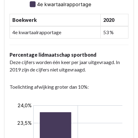
Sport,
cultuur
en
Boekwerk
2020
recreatie
4e kwartaalrapportage
53 %
Percentage lidmaatschap sportbond
Deze cijfers worden één keer per jaar uitgevraagd. In
2019 zijn de cijfers niet uitgevraagd.
Toelichting afwijking groter dan 10%: