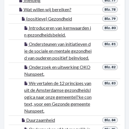
Inleiding
Blz. 77
Wat willen wij bereiken?
Blz. 78
(positieve) Gezondheid
Blz. 79
Introduceren van kernwaarden i
Blz. 80
n gezondheidsbeleid.
Ondersteunen van initiatieven d
Blz. 81
ie de sociale en mentale gezondhei
d van ouderen positief beïnvloed.
Onderzoek en uitwerking OKO
Blz. 82
Nunspeet.
We vertalen de 12 principes van
Blz. 83
uit de Amsterdamse gezondheidsl
ogica naar onze gemeentel?ke con
text, voor een Gezonde gemeente
Nunspeet.
Duurzaamheid
Blz. 84