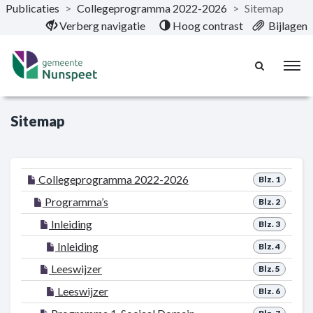
Publicaties
>
Collegeprogramma 2022-2026
>
Sitemap
Naar hoofdinhoud
Verberg navigatie
Hoog contrast
Bijlagen
Sitemap
Collegeprogramma 2022-2026
Blz. 1
Programma’s
Blz. 2
Inleiding
Blz. 3
Inleiding
Blz. 4
Leeswijzer
Blz. 5
Leeswijzer
Blz. 6