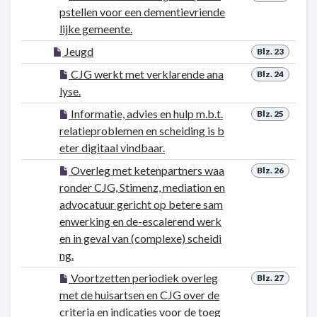
pstellen voor een dementievriende
lijke gemeente.
Jeugd
Blz. 23
CJG werkt met verklarende ana
Blz. 24
lyse.
Informatie, advies en hulp m.b.t.
Blz. 25
relatieproblemen en scheiding is b
eter digitaal vindbaar.
Overleg met ketenpartners waa
Blz. 26
ronder CJG, Stimenz, mediation en
advocatuur gericht op betere sam
enwerking en de-escalerend werk
en in geval van (complexe) scheidi
ng.
Voortzetten periodiek overleg
Blz. 27
met de huisartsen en CJG over de
criteria en indicaties voor de toeg