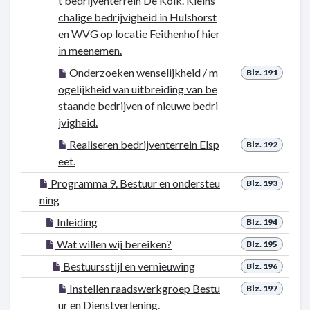
t bedrijventerrein De Kolk. Kleins
chalige bedrijvigheid in Hulshorst
en WVG op locatie Feithenhof hier
in meenemen.
Onderzoeken wenselijkheid / m
Blz. 191
ogelijkheid van uitbreiding van be
staande bedrijven of nieuwe bedri
jvigheid.
Realiseren bedrijventerrein Elsp
Blz. 192
eet.
Programma 9. Bestuur en ondersteu
Blz. 193
ning
Inleiding
Blz. 194
Wat willen wij bereiken?
Blz. 195
Bestuursstijl en vernieuwing
Blz. 196
Instellen raadswerkgroep Bestu
Blz. 197
ur en Dienstverlening.