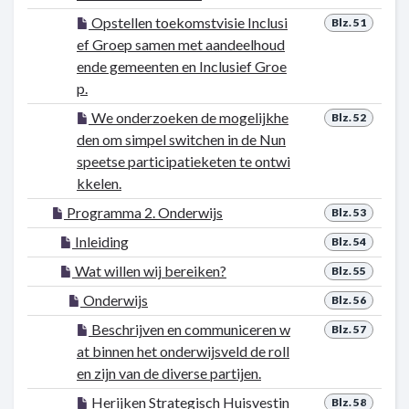
Opstellen toekomstvisie Inclusi
Blz. 51
ef Groep samen met aandeelhoud
ende gemeenten en Inclusief Groe
p.
We onderzoeken de mogelijkhe
Blz. 52
den om simpel switchen in de Nun
speetse participatieketen te ontwi
kkelen.
Programma 2. Onderwijs
Blz. 53
Inleiding
Blz. 54
Wat willen wij bereiken?
Blz. 55
Onderwijs
Blz. 56
Beschrijven en communiceren w
Blz. 57
at binnen het onderwijsveld de roll
en zijn van de diverse partijen.
Herijken Strategisch Huisvestin
Blz. 58