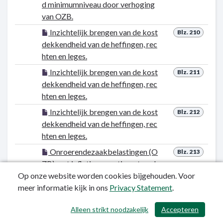
d minimumniveau door verhoging
van OZB.
Inzichtelijk brengen van de kost
Blz. 210
dekkendheid van de heffingen, rec
hten en leges.
Inzichtelijk brengen van de kost
Blz. 211
dekkendheid van de heffingen, rec
hten en leges.
Inzichtelijk brengen van de kost
Blz. 212
dekkendheid van de heffingen, rec
hten en leges.
Onroerendezaakbelastingen (O
Blz. 213
ZB) met inflatiecorrectie en trend
Op onze website worden cookies bijgehouden. Voor
matig verhogen.
meer informatie kijk in ons
Privacy Statement
.
Periodiek huidige indicatoren b
Blz. 214
eoordelen met ondersteuning van
Alleen strikt noodzakelijk
Accepteren
de commissie P&C.