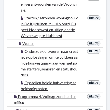
en verantwoorden van de Woonvi
sie.
Starten / afronden woningbouw
Blz. 72
in De Kijktuinen, ’t Hul Noord, Els
peet Noordwest en uitleglocatie
Weversweg te Hulshorst
Wonen
Blz. 73
Onderzoek uitvoeren naar creat
Blz. 74
ieve oplossingen om te voldoen aa
n de huisvestingsvraag van met na
me starters, senioren en statushou
ders.
Opstellen beleid huisvesting ar
Blz. 75
beidsmigranten.
Programma 4. Volksgezondheid en
Blz. 76
milieu