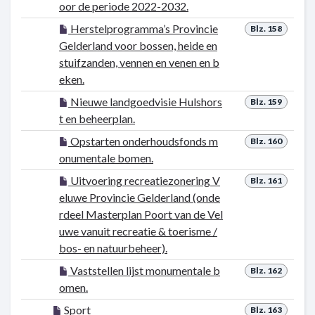
oor de periode 2022-2032.
Herstelprogramma’s Provincie
Blz. 158
Gelderland voor bossen, heide en
stuifzanden, vennen en venen en b
eken.
Nieuwe landgoedvisie Hulshors
Blz. 159
t en beheerplan.
Opstarten onderhoudsfonds m
Blz. 160
onumentale bomen.
Uitvoering recreatiezonering V
Blz. 161
eluwe Provincie Gelderland (onde
rdeel Masterplan Poort van de Vel
uwe vanuit recreatie & toerisme /
bos- en natuurbeheer).
Vaststellen lijst monumentale b
Blz. 162
omen.
Sport
Blz. 163