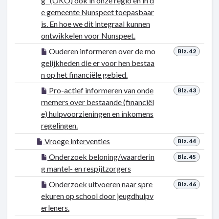
g” (OKO) ook in onze regio en in d
e gemeente Nunspeet toepasbaar
is. En hoe we dit integraal kunnen
ontwikkelen voor Nunspeet.
Ouderen informeren over de mo
Blz. 42
gelijkheden die er voor hen bestaa
n op het financiële gebied.
Pro-actief informeren van onde
Blz. 43
rnemers over bestaande (financiël
e) hulpvoorzieningen en inkomens
regelingen.
Vroege interventies
Blz. 44
Onderzoek beloning/waarderin
Blz. 45
g mantel- en respijtzorgers
Onderzoek uitvoeren naar spre
Blz. 46
ekuren op school door jeugdhulpv
erleners.