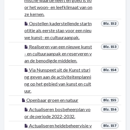
mische waarde heeft en goed is vo
or het woon- en leefklimaat van on
ze kernen.
Opstellen kaderstellende startn
Blz. 152
otitie als eerste stap voor een nieu
we kunst- en cultuuraanpak.
Realiseren van een nieuwe kunst
Blz. 153
- en cultuuraanpak en reserveren v
an de benodigde middelen.
Via Nunspeet uit de Kunst sturi
Blz. 154
ng geven aan de activiteitenplanni
ng op het gebied van kunst en cult
uur.
Openbaar groen en natuur
Blz. 155
Actualiseren bosbeheerplan vo
Blz. 156
or de periode 2022-2032.
Actualiseren heidebeheervisie v
Blz. 157