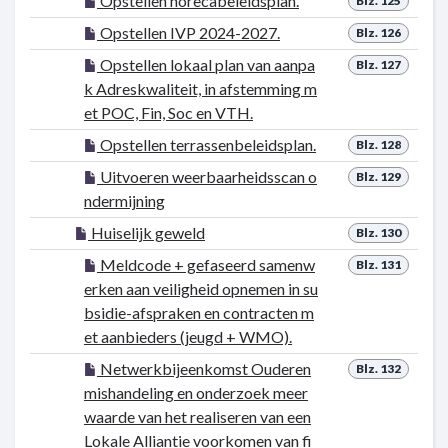
Opstellen horecabeleidsplan.
Blz. 125
Opstellen IVP 2024-2027.
Blz. 126
Opstellen lokaal plan van aanpa
Blz. 127
k Adreskwaliteit, in afstemming m
et POC, Fin, Soc en VTH.
Opstellen terrassenbeleidsplan.
Blz. 128
Uitvoeren weerbaarheidsscan o
Blz. 129
ndermijning
Huiselijk geweld
Blz. 130
Meldcode + gefaseerd samenw
Blz. 131
erken aan veiligheid opnemen in su
bsidie-afspraken en contracten m
et aanbieders (jeugd + WMO).
Netwerkbijeenkomst Ouderen
Blz. 132
mishandeling en onderzoek meer
waarde van het realiseren van een
Lokale Alliantie voorkomen van fi