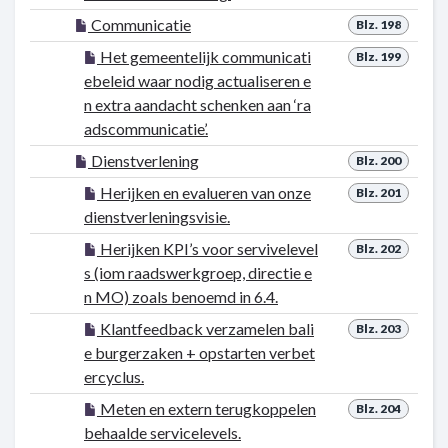
Communicatie
Blz. 198
Het gemeentelijk communicati
Blz. 199
ebeleid waar nodig actualiseren e
n extra aandacht schenken aan ‘ra
adscommunicatie’.
Dienstverlening
Blz. 200
Herijken en evalueren van onze
Blz. 201
dienstverleningsvisie.
Herijken KPI’s voor servivelevel
Blz. 202
s (iom raadswerkgroep, directie e
n MO) zoals benoemd in 6.4.
Klantfeedback verzamelen bali
Blz. 203
e burgerzaken + opstarten verbet
ercyclus.
Meten en extern terugkoppelen
Blz. 204
behaalde servicelevels.