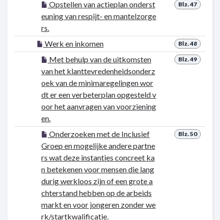
Opstellen van actieplan onderst
Blz. 47
euning van respijt- en mantelzorge
rs.
Werk en inkomen
Blz. 48
Met behulp van de uitkomsten
Blz. 49
van het klanttevredenheidsonderz
oek van de minimaregelingen wor
dt er een verbeterplan opgesteld v
oor het aanvragen van voorziening
en.
Onderzoeken met de Inclusief
Blz. 50
Groep en mogelijke andere partne
rs wat deze instanties concreet ka
n betekenen voor mensen die lang
durig werkloos zijn of een grote a
chterstand hebben op de arbeids
markt en voor jongeren zonder we
rk/startkwalificatie.