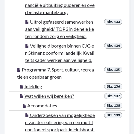
nanciële uitbuiting ouderen en ove
rbelaste mantelzorg.
Uitrol gefaseerd samenwerken
Blz. 133
aan veiligheid/ TOP3 in de hele ke
ten rondom zorg en veiligheid.
Veiligheid borgen binnen CJG e
Blz. 134
n Stimenz conform landelijk Kwali
teitskader werken aan veiligheid.
Programma 7. Sport, cultuur, recrea
Blz. 135
tie en openbaar groen
Inleiding
Blz. 136
Wat willen wij bereiken?
Blz. 137
Accomodaties
Blz. 138
Onderzoeken van mogelijkhede
Blz. 139
n van de realisering van een multif
unctioneel sportpark in Hulshorst.