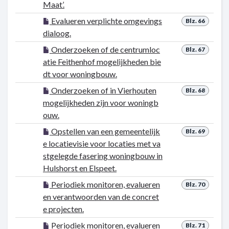
Maat’.
Evalueren verplichte omgevings
Blz. 66
dialoog.
Onderzoeken of de centrumloc
Blz. 67
atie Feithenhof mogelijkheden bie
dt voor woningbouw.
Onderzoeken of in Vierhouten
Blz. 68
mogelijkheden zijn voor woningb
ouw.
Opstellen van een gemeentelijk
Blz. 69
e locatievisie voor locaties met va
stgelegde fasering woningbouw in
Hulshorst en Elspeet.
Periodiek monitoren, evalueren
Blz. 70
en verantwoorden van de concret
e projecten.
Periodiek monitoren, evalueren
Blz. 71