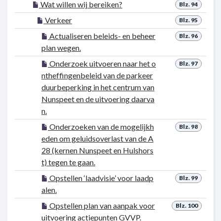
Wat willen wij bereiken?
Blz. 94
Verkeer
Blz. 95
Actualiseren beleids- en beheer
Blz. 96
plan wegen.
Onderzoek uitvoeren naar het o
Blz. 97
ntheffingenbeleid van de parkeer
duurbeperking in het centrum van
Nunspeet en de uitvoering daarva
n.
Onderzoeken van de mogelijkh
Blz. 98
eden om geluidsoverlast van de A
28 (kernen Nunspeet en Hulshors
t) tegen te gaan.
Opstellen ‘laadvisie’ voor laadp
Blz. 99
alen.
Opstellen plan van aanpak voor
Blz. 100
uitvoering actiepunten GVVP.