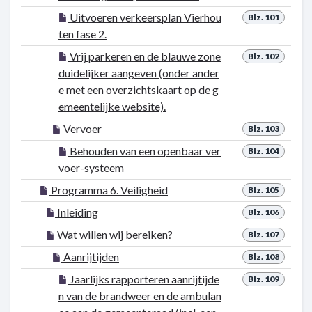
Uitvoeren verkeersplan Vierhou
Blz. 101
ten fase 2.
Vrij parkeren en de blauwe zone
Blz. 102
duidelijker aangeven (onder ander
e met een overzichtskaart op de g
emeentelijke website).
Vervoer
Blz. 103
Behouden van een openbaar ver
Blz. 104
voer-systeem
Programma 6. Veiligheid
Blz. 105
Inleiding
Blz. 106
Wat willen wij bereiken?
Blz. 107
Aanrijtijden
Blz. 108
Jaarlijks rapporteren aanrijtijde
Blz. 109
n van de brandweer en de ambulan