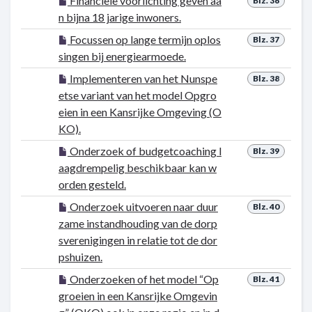
Financiële voorlichting geven aa
Blz. 36
n bijna 18 jarige inwoners.
Focussen op lange termijn oplos
Blz. 37
singen bij energiearmoede.
Implementeren van het Nunspe
Blz. 38
etse variant van het model Opgro
eien in een Kansrijke Omgeving (O
KO).
Onderzoek of budgetcoaching l
Blz. 39
aagdrempelig beschikbaar kan w
orden gesteld.
Onderzoek uitvoeren naar duur
Blz. 40
zame instandhouding van de dorp
sverenigingen in relatie tot de dor
pshuizen.
Onderzoeken of het model “Op
Blz. 41
groeien in een Kansrijke Omgevin