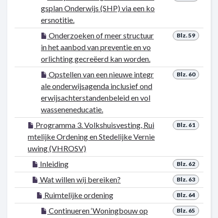
gsplan Onderwijs (SHP) via een ko
ersnotitie.
Onderzoeken of meer structuur
Blz. 59
in het aanbod van preventie en vo
orlichting gecreëerd kan worden.
Opstellen van een nieuwe integr
Blz. 60
ale onderwijsagenda inclusief ond
erwijsachterstandenbeleid en vol
wasseneneducatie.
Programma 3. Volkshuisvesting, Rui
Blz. 61
mtelijke Ordening en Stedelijke Vernie
uwing (VHROSV)
Inleiding
Blz. 62
Wat willen wij bereiken?
Blz. 63
Ruimtelijke ordening
Blz. 64
Continueren ‘Woningbouw op
Blz. 65