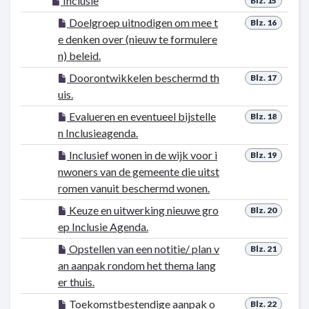
Inclusie
Blz. 15
Doelgroep uitnodigen om mee t
Blz. 16
e denken over (nieuw te formulere
n) beleid.
Doorontwikkelen beschermd th
Blz. 17
uis.
Evalueren en eventueel bijstelle
Blz. 18
n Inclusieagenda.
Inclusief wonen in de wijk voor i
Blz. 19
nwoners van de gemeente die uitst
romen vanuit beschermd wonen.
Keuze en uitwerking nieuwe gro
Blz. 20
ep Inclusie Agenda.
Opstellen van een notitie/ plan v
Blz. 21
an aanpak rondom het thema lang
er thuis.
Toekomstbestendige aanpak o
Blz. 22