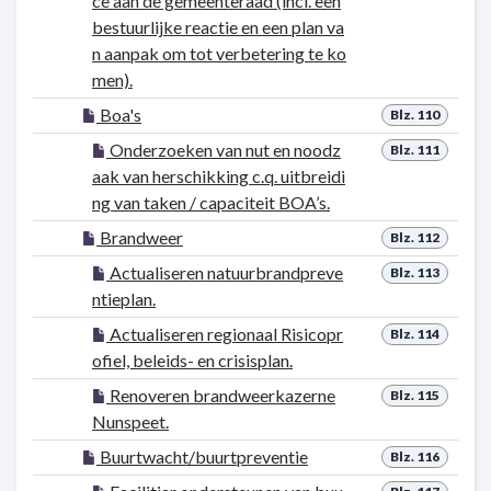
ce aan de gemeenteraad (incl. een
bestuurlijke reactie en een plan va
n aanpak om tot verbetering te ko
men).
Boa's
Blz. 110
Onderzoeken van nut en noodz
Blz. 111
aak van herschikking c.q. uitbreidi
ng van taken / capaciteit BOA’s.
Brandweer
Blz. 112
Actualiseren natuurbrandpreve
Blz. 113
ntieplan.
Actualiseren regionaal Risicopr
Blz. 114
ofiel, beleids- en crisisplan.
Renoveren brandweerkazerne
Blz. 115
Nunspeet.
Buurtwacht/buurtpreventie
Blz. 116