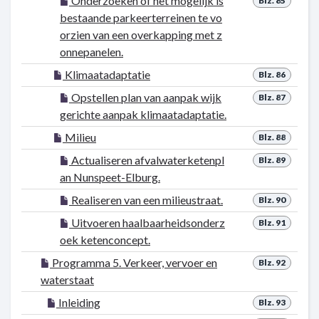
Onderzoeken of het mogelijk is
Blz. 85
bestaande parkeerterreinen te vo
orzien van een overkapping met z
onnepanelen.
Klimaatadaptatie
Blz. 86
Opstellen plan van aanpak wijk
Blz. 87
gerichte aanpak klimaatadaptatie.
Milieu
Blz. 88
Actualiseren afvalwaterketenpl
Blz. 89
an Nunspeet-Elburg.
Realiseren van een milieustraat.
Blz. 90
Uitvoeren haalbaarheidsonderz
Blz. 91
oek ketenconcept.
Programma 5. Verkeer, vervoer en
Blz. 92
waterstaat
Inleiding
Blz. 93