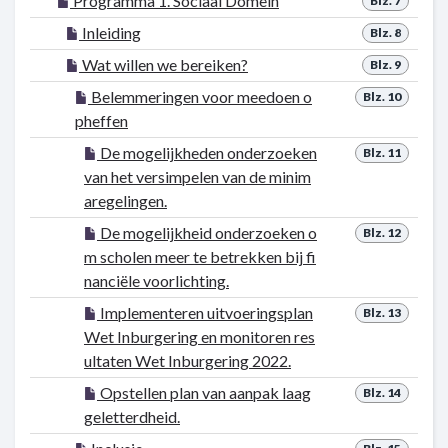
Programma 1. Sociaal Domein
Blz. 7
Inleiding
Blz. 8
Wat willen we bereiken?
Blz. 9
Belemmeringen voor meedoen o
Blz. 10
pheffen
De mogelijkheden onderzoeken
Blz. 11
van het versimpelen van de minim
aregelingen.
De mogelijkheid onderzoeken o
Blz. 12
m scholen meer te betrekken bij fi
nanciële voorlichting.
Implementeren uitvoeringsplan
Blz. 13
Wet Inburgering en monitoren res
ultaten Wet Inburgering 2022.
Opstellen plan van aanpak laag
Blz. 14
geletterdheid.