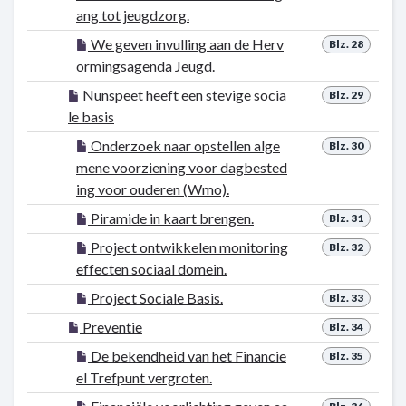
ang tot jeugdzorg.
We geven invulling aan de Herv
Blz. 28
ormingsagenda Jeugd.
Nunspeet heeft een stevige socia
Blz. 29
le basis
Onderzoek naar opstellen alge
Blz. 30
mene voorziening voor dagbested
ing voor ouderen (Wmo).
Piramide in kaart brengen.
Blz. 31
Project ontwikkelen monitoring
Blz. 32
effecten sociaal domein.
Project Sociale Basis.
Blz. 33
Preventie
Blz. 34
De bekendheid van het Financie
Blz. 35
el Trefpunt vergroten.