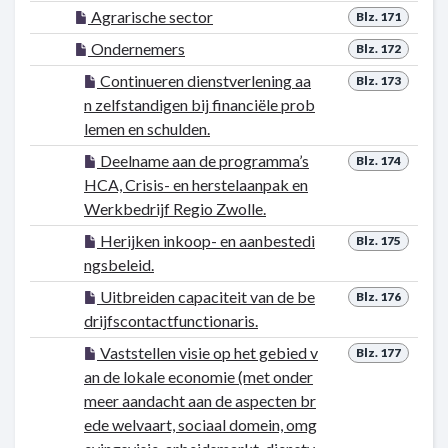
Agrarische sector
Blz. 171
Ondernemers
Blz. 172
Continueren dienstverlening aa
Blz. 173
n zelfstandigen bij financiële prob
lemen en schulden.
Deelname aan de programma’s
Blz. 174
HCA, Crisis- en herstelaanpak en
Werkbedrijf Regio Zwolle.
Herijken inkoop- en aanbestedi
Blz. 175
ngsbeleid.
Uitbreiden capaciteit van de be
Blz. 176
drijfscontactfunctionaris.
Vaststellen visie op het gebied v
Blz. 177
an de lokale economie (met onder
meer aandacht aan de aspecten br
ede welvaart, sociaal domein, omg