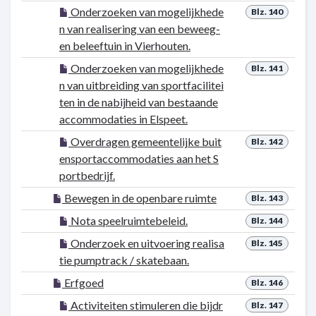
Onderzoeken van mogelijkhede
Blz. 140
n van realisering van een beweeg-
en beleeftuin in Vierhouten.
Onderzoeken van mogelijkhede
Blz. 141
n van uitbreiding van sportfacilitei
ten in de nabijheid van bestaande
accommodaties in Elspeet.
Overdragen gemeentelijke buit
Blz. 142
ensportaccommodaties aan het S
portbedrijf.
Bewegen in de openbare ruimte
Blz. 143
Nota speelruimtebeleid.
Blz. 144
Onderzoek en uitvoering realisa
Blz. 145
tie pumptrack / skatebaan.
Erfgoed
Blz. 146
Activiteiten stimuleren die bijdr
Blz. 147