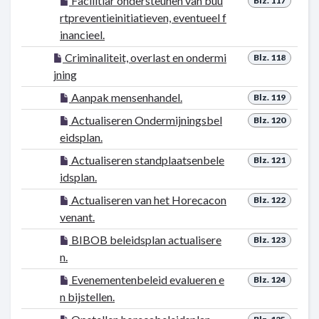
Facilitiar ondersteunen van buu
Blz. 117
rtpreventieinitiatieven, eventueel f
inancieel.
Criminaliteit, overlast en ondermi
Blz. 118
jning
Aanpak mensenhandel.
Blz. 119
Actualiseren Ondermijningsbel
Blz. 120
eidsplan.
Actualiseren standplaatsenbele
Blz. 121
idsplan.
Actualiseren van het Horecacon
Blz. 122
venant.
BIBOB beleidsplan actualisere
Blz. 123
n.
Evenementenbeleid evalueren e
Blz. 124
n bijstellen.