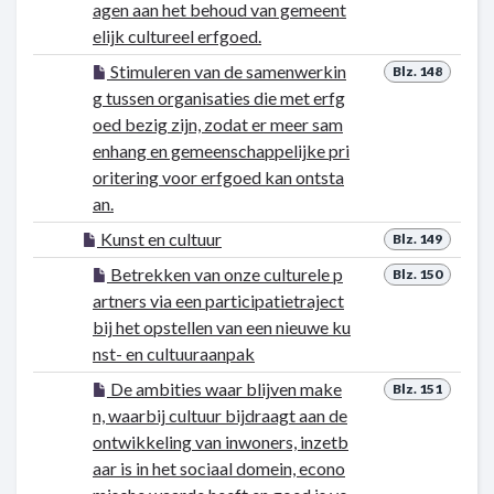
agen aan het behoud van gemeent
elijk cultureel erfgoed.
Stimuleren van de samenwerkin
Blz. 148
g tussen organisaties die met erfg
oed bezig zijn, zodat er meer sam
enhang en gemeenschappelijke pri
oritering voor erfgoed kan ontsta
an.
Kunst en cultuur
Blz. 149
Betrekken van onze culturele p
Blz. 150
artners via een participatietraject
bij het opstellen van een nieuwe ku
nst- en cultuuraanpak
De ambities waar blijven make
Blz. 151
n, waarbij cultuur bijdraagt aan de
ontwikkeling van inwoners, inzetb
aar is in het sociaal domein, econo