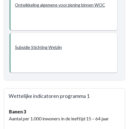
we
Ontwikkeling algemene voorziening binnen WOC
bereiken?
-
Nieuw
beleid
2020-
2023
Subsidie Stichting Welzijn
Programma
1
Wettelijke indicatoren programma 1
Terug
Banen 3
naar
Aantal per 1.000 inwoners in de leeftijd 15 – 64 jaar
navigatie
-