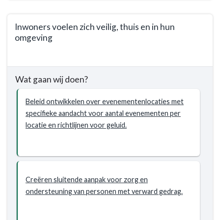
Inwoners voelen zich veilig, thuis en in hun
omgeving
Terug
naar
Wat gaan wij doen?
navigatie
-
Beleid ontwikkelen over evenementenlocaties met
Programma
specifieke aandacht voor aantal evenementen per
1.
locatie en richtlijnen voor geluid.
Sociaal
Domein
-
Wat
willen
Creëren sluitende aanpak voor zorg en
we
ondersteuning van personen met verward gedrag.
bereiken?
-