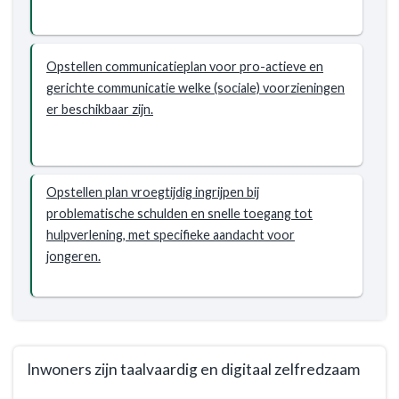
Domein
-
Wat
willen
Opstellen communicatieplan voor pro-actieve en
we
gerichte communicatie welke (sociale) voorzieningen
bereiken?
er beschikbaar zijn.
-
Inwoners
zijn
Opstellen plan vroegtijdig ingrijpen bij
financieel
problematische schulden en snelle toegang tot
zelfredzaam
hulpverlening, met specifieke aandacht voor
jongeren.
Inwoners zijn taalvaardig en digitaal zelfredzaam