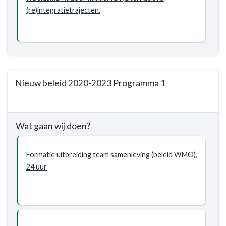
zelfredzaam
(re)integratietrajecten.
Sociaal
Domein
-
Wat
willen
we
Nieuw beleid 2020-2023 Programma 1
bereiken?
-
Terug
Wij
naar
helpen
Wat gaan wij doen?
navigatie
iedereen
-
die
Programma
Formatie uitbreiding team samenleving (beleid WMO),
kan
1.
24 uur
werken
Sociaal
aan
Domein
het
-
werk
Wat
willen