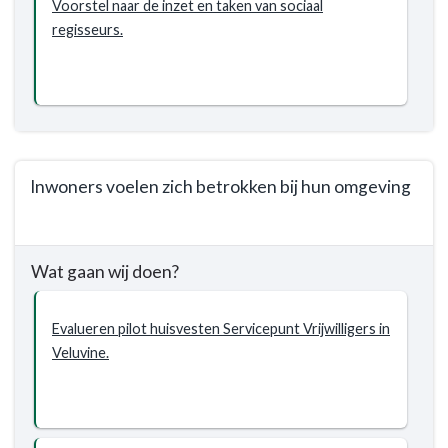
Voorstel naar de inzet en taken van sociaal
regisseurs.
Inwoners voelen zich betrokken bij hun omgeving
Terug
naar
Wat gaan wij doen?
navigatie
-
Programma
Evalueren pilot huisvesten Servicepunt Vrijwilligers in
1.
Veluvine.
Sociaal
Domein
-
Wat