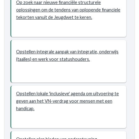
de
Op zoek naar nieuwe financiële structurele
ondersteuning
oplossingen om de tendens van oplopende financiele
die
tekorten vanuit de Jeugdwet te keren.
zij
nodig
hebben
Opstellen integrale aanpak van integratie, onderwijs
(taalles) en werk voor statushouders.
Opstellen lokale 'inclusieve' agenda om uitvoering te
geven aan het VN-verdrag voor mensen met een
handicap.