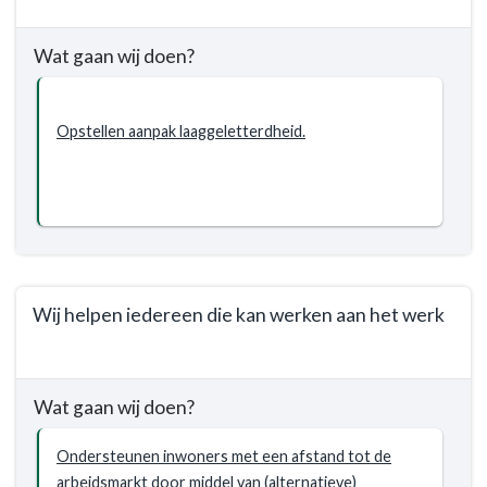
Terug
naar
Wat gaan wij doen?
navigatie
-
Programma
Opstellen aanpak laaggeletterdheid.
1.
Sociaal
Domein
-
Wat
willen
we
Wij helpen iedereen die kan werken aan het werk
bereiken?
-
Terug
Inwoners
naar
zijn
Wat gaan wij doen?
navigatie
taalvaardig
-
en
Ondersteunen inwoners met een afstand tot de
Programma
digitaal
arbeidsmarkt door middel van (alternatieve)
1.