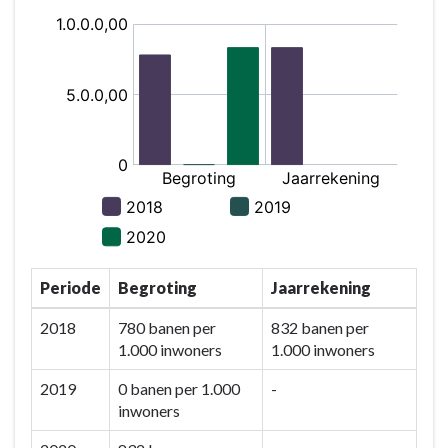
Programma
1.
Sociaal
Domein
-
Wat
willen
we
bereiken?
-
Wettelijke
indicatoren
Periode
Begroting
Jaarrekening
programma
2018
780 banen per
832 banen per
1
1.000 inwoners
1.000 inwoners
2019
0 banen per 1.000
-
inwoners