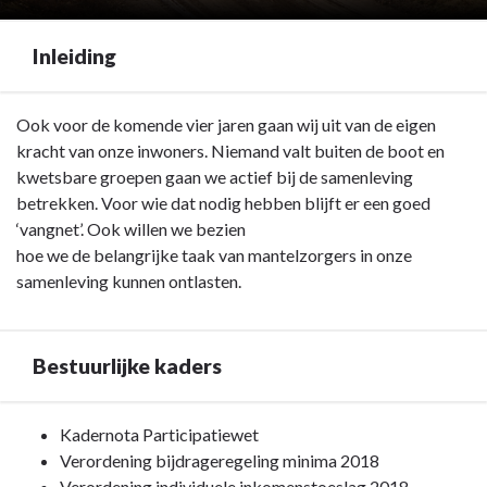
Inleiding
Terug
Ook voor de komende vier jaren gaan wij uit van de eigen
naar
kracht van onze inwoners. Niemand valt buiten de boot en
navigatie
kwetsbare groepen gaan we actief bij de samenleving
-
betrekken. Voor wie dat nodig hebben blijft er een goed
Programma
‘vangnet’. Ook willen we bezien
1.
hoe we de belangrijke taak van mantelzorgers in onze
Sociaal
samenleving kunnen ontlasten.
Domein
-
Inleiding
Bestuurlijke kaders
Terug
Kadernota Participatiewet
naar
Verordening bijdrageregeling minima 2018
navigatie
Verordening individuele inkomenstoeslag 2018