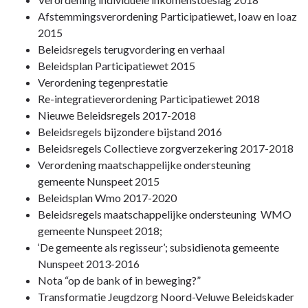
-
Afstemmingsverordening Participatiewet, Ioaw en Ioaz
Programma
2015
1.
Beleidsregels terugvordering en verhaal
Sociaal
Beleidsplan Participatiewet 2015
Domein
Verordening tegenprestatie
-
Re-integratieverordening Participatiewet 2018
Bestuurlijke
Nieuwe Beleidsregels 2017-2018
kaders
Beleidsregels bijzondere bijstand 2016
Beleidsregels Collectieve zorgverzekering 2017-2018
Verordening maatschappelijke ondersteuning
gemeente Nunspeet 2015
Beleidsplan Wmo 2017-2020
Beleidsregels maatschappelijke ondersteuning WMO
gemeente Nunspeet 2018;
‘De gemeente als regisseur’; subsidienota gemeente
Nunspeet 2013-2016
Nota “op de bank of in beweging?”
Transformatie Jeugdzorg Noord-Veluwe Beleidskader