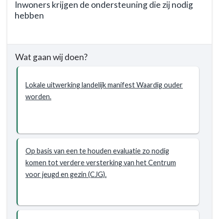
Inwoners krijgen de ondersteuning die zij nodig
bereiken?
hebben
-
Inwoners
Terug
hebben
naar
een
Wat gaan wij doen?
navigatie
zinvolle
-
daginvulling
Programma
Lokale uitwerking landelijk manifest Waardig ouder
1.
worden.
Sociaal
Domein
-
Wat
willen
Op basis van een te houden evaluatie zo nodig
we
komen tot verdere versterking van het Centrum
bereiken?
voor jeugd en gezin (CJG).
-
Inwoners
krijgen