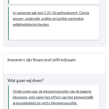
Inwoners
voelen
zich
In samenspraak met CJG, Straathoekwerk, Omnia
veilig,
wonen, onderwijs, politie en justitie werkwijze
thuis
veiligheidsketen bezien.
en
in
hun
omgeving
Inwoners zijn financieel zelfredzaam
Terug
naar
Wat gaan wij doen?
navigatie
-
Onderzoek naar de inkomenspositie van de laagste
Programma
inkomens, met name het effect van het gemeentelijk
1.
armoedebeleid op netto inkomenspositie.
Sociaal