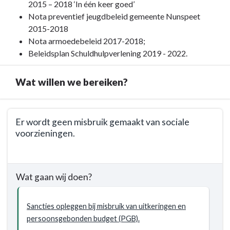
2015 – 2018 ‘In één keer goed’
Nota preventief jeugdbeleid gemeente Nunspeet
2015-2018
Nota armoedebeleid 2017-2018;
Beleidsplan Schuldhulpverlening 2019 - 2022.
Wat willen we bereiken?
Terug
Er wordt geen misbruik gemaakt van sociale
naar
voorzieningen.
navigatie
-
Terug
Programma
naar
1.
Wat gaan wij doen?
navigatie
Sociaal
-
Domein
Programma
Sancties opleggen bij misbruik van uitkeringen en
-
1.
persoonsgebonden budget (PGB).
Wat
Sociaal