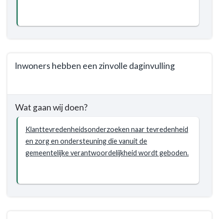
willen
Domein
we
-
bereiken?
Wat
willen
we
Inwoners hebben een zinvolle daginvulling
bereiken?
-
Terug
Er
naar
wordt
Wat gaan wij doen?
navigatie
geen
-
misbruik
Klanttevredenheidsonderzoeken naar tevredenheid
Programma
gemaakt
en zorg en ondersteuning die vanuit de
1.
van
gemeentelijke verantwoordelijkheid wordt geboden.
Sociaal
sociale
Domein
voorzieningen.
-
Wat
willen
we