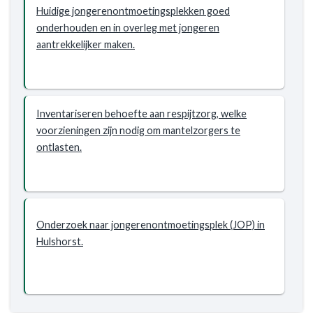
willen
Huidige jongerenontmoetingsplekken goed
we
onderhouden en in overleg met jongeren
bereiken?
aantrekkelijker maken.
-
Inwoners
voelen
zich
Inventariseren behoefte aan respijtzorg, welke
betrokken
voorzieningen zijn nodig om mantelzorgers te
bij
ontlasten.
hun
omgeving
Onderzoek naar jongerenontmoetingsplek (JOP) in
Hulshorst.