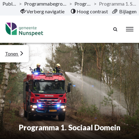
Publicaties
>
Programmabegroting 2020-2023
>
Programma’s
>
Programma 1. Sociaal Domein
Naar hoofdinhoud
Verberg navigatie
Hoog contrast
Bijlagen
Tonen
Programma 1. Sociaal Domein