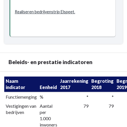
Realiseren bedrijvenstrip Elspeet.
Beleids- en prestatie indicatoren
Terug
Naam
Jaarrekening
Begroting
Begr
naar
indicator
Eenheid
2017
2018
2019
navigatie
Functiemenging
%
*
*
-
Vestigingen van
Aantal
79
79
Programma
bedrijven
per
8.
1.000
Economische
inwoners