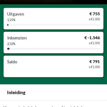
€ 755
Uitgaven
x €1.000
1,21%
1,21%
Complete
€ -1.546
Inkomsten
x €1.000
2,52%
2,52%
Complete
€ 791
Saldo
x €1.000
Inleiding