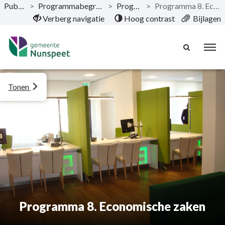
Publicaties
>
Programmabegroting 2019-2022
>
Programma’s
>
Programma 8. Economische zaken
Naar hoofdinhoud
Verberg navigatie
Hoog contrast
Bijlagen
Tonen
Programma 8. Economische zaken