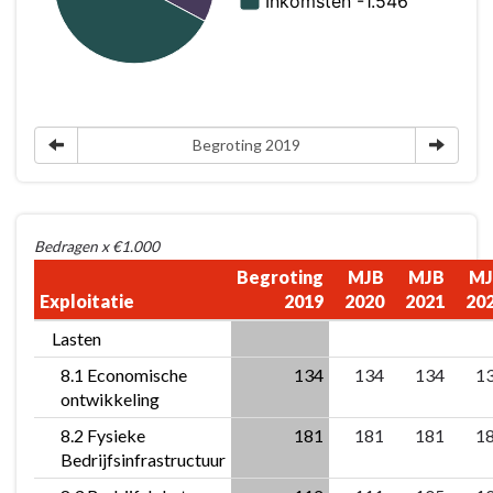
zaken
-
Wat
mag
het
Begroting 2019
kosten?
Bedragen x €1.000
Begroting
MJB
MJB
MJ
Exploitatie
2019
2020
2021
20
Lasten
8.1 Economische
134
134
134
1
ontwikkeling
8.2 Fysieke
181
181
181
1
Bedrijfsinfrastructuur