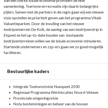
Terug
Van een sterke lokale economie profiteert de hele
naar
samenleving. Toerisme en recreatie zijn daarin belangrijke
navigatie
pijlers. Samen met de partners in de regio gaan wij een nieuwe
-
visie opstellen en prioriteit geven aan het programma Vitale
Programma
Vakantieparken. Door de invulling van het nieuwe
8.
bedrijventerrein De Kolk, de aanleg van een bedrijvenstrip in
Economische
Elspeet en het up-to-date houden van bestaande
zaken
bedrijventerreinen willen we de lokale economie stimuleren.
-
Startende ondernemers en zzp-ers gaan we zo goed mogelijk
Inleiding
faciliteren.
Bestuurlijke kaders
Terug
Integrale Toekomstvisie Nunspeet 2030
naar
Regionaal Programma Werklocaties Noord-Veluwe
navigatie
Provinciale omgevingsvisie
-
Nota bestemmingen en beheer van de bossen