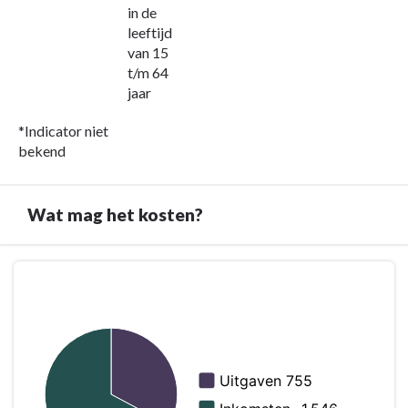
zaken
in de
-
leeftijd
Beleids-
van 15
en
t/m 64
prestatie
jaar
indicatoren
*Indicator niet
bekend
Wat mag het kosten?
Terug
naar
navigatie
-
Programma
8.
Economische