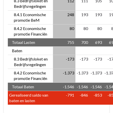
8.3 Bedrijfsloket en
112
111
105
1
Bedrijfsregelingen
8.4.1 Economische
248
193
193
1
promotie BeM
8.4.2 Economische
80
80
80
promotie Financiën
Totaal Lasten
755
700
693
6
Baten
8.3 Bedrijfsloket en
-173
-173
-173
-1
Bedrijfsregelingen
8.4.2 Economische
-1.373
-1.373
-1.373
-1.3
promotie Financiën
Totaal Baten
-1.546
-1.546
-1.546
-1.5
Gerealiseerd saldo van
-791
-846
-853
-8
baten en lasten