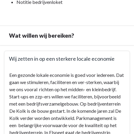
Programma
Notitie bedrijvenloket
8.
Economische
zaken
-
Wat willen wij bereiken?
Bestuurlijke
kaders
Terug
Wij zetten in op een sterkere locale economie
naar
navigatie
Terug
Een gezonde lokale economie is goed voor iedereen. Dat
-
naar
gaan we stimuleren, faciliteren en ver-sterken, waarbij
Programma
navigatie
we ons vooral richten op het midden- en kleinbedrijf.
8.
-
Start-ups en zzp-ers willen we faciliteren, bijvoorbeeld
Economische
Programma
met een bedrijfsverzamelgebouw. Op bedrijventerrein
zaken
8.
De Kolk is de bouw gestart. In de komende jaren zal De
-
Economische
Kolk verder worden ontwikkeld. Parkmanagement is
Wat
zaken
een belangrijke voorwaarde voor de kwaliteit op het
willen
-
bedrijventerrein. In Elspeet gaat de bedrijvenstrip
wij