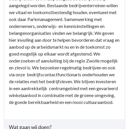
Wat
aangelegd worden. Bestaande bedrijventerreinen willen
bereiken?
willen
we vitaal en toekomstbestendig houden, eventueel met
wij
ook daar Parkmanagement. Samenwerking met
bereiken?
ondernemers, onderwijs- en kennisinstellingen en
-
belangenorganisaties vinden we belangrijk. We geven
Wij
hier invulling aan door te helpen bevorderen dat vraag en
zetten
aanbod op de arbeidsmarkt nu en in de toekomst zo
in
goed mogelijk op elkaar wordt afgestemd. We
op
onderzoeken of aansluiting bij de regio Zwolle mogelijk
een
en zinvol is. We bezoeken regelmatig bedrijven en ook
sterkere
via onze bedrijfscontactfunctionaris onderhouden we
locale
de relaties met het bedrijfsleven. We blijven investeren
economie
in een aantrekkelijk centrumgebied met een gevarieerd
winkelaanbod in combinatie met de groene omgeving,
de goede bereikbaarheid en een mooi cultuuraanbod.
Wat gaan wij doen?