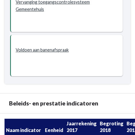
Vervanging toegangscontrolesysteem
Gemeentehuis
Voldoen aan banenafspraak
Beleids- en prestatie indicatoren
Terug
Jaarrekening
Begroting
Beg
naar
Naam indicator
Eenheid
2017
2018
201