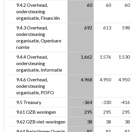
9.4.2 Overhead,
60
60
60
ondersteuning
organisatie, Financiën
9.4.3 Overhead,
692
613
598
ondersteuning
organisatie, Openbare
ruimte
9.4.4 Overhead,
1.662
1.576
1.530
ondersteuning
organisatie, Informatie
9.4.6 Overhead,
4.968
4.950
4.950
ondersteuning
organisatie, POFO
9.5 Treasury
-364
-330
-416
9.61 OZB woningen
295
295
295
9.62 OZB niet-woningen
38
38
38
9.64 Belastingen Overig
81
81
81