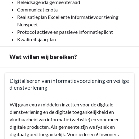
navigatie
Beleidsagenda gemeenteraad
-
Communicatienota
Programma
Realisatieplan Excellente Informatievoorziening
9.
Nunspeet
Bestuur
Protocol actieve en passieve informatieplicht
en
Kwaliteitsjaarplan
ondersteuning
-
Wat willen wij bereiken?
Bestuurlijke
kaders
Terug
Digitaliseren van informatievoorziening en veilige
naar
dienstverlening
navigatie
-
Terug
Wij gaan extra middelen inzetten voor de digitale
Programma
naar
dienstverlening en de digitale toegankelijkheid en
9.
navigatie
vindbaarheid van informatie (website) en voor meer
Bestuur
-
digitale producten. Als gemeente zijn we fysiek en
en
Programma
digitaal goed toegankelijk. Voor iedereen! Inwoners
ondersteuning
9.