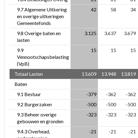
9.7 Algemene Uitkering
42
58
34
en overige uitkeringen
Gemeentefonds
9.8 Overige baten en
3.125
3.637
3.679
lasten
9.9
15
15
15
Vennootschapsbelasting
(VpB)
Totaal Lasten
13.609
13.948
13.819
Baten
9.1 Bestuur
-379
-362
-362
9.2 Burgerzaken
-500
-500
-500
9.3 Beheer overige
-323
-323
-323
gebouwen en gronden
9.4.3 Overhead,
-21
-21
-21