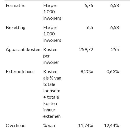
navigatie
Formatie
Fte per
6,76
6,58
-
1.000
Programma
inwoners
9.
Bezetting
Fte per
6,5
6,58
Bestuur
1.000
en
inwoners
ondersteuning
Apparaatskosten
Kosten
259,72
295
-
per
Beleids-
inwoner
en
prestatie
Externe inhuur
Kosten
8,20%
0,63%
als % van
indicatoren
totale
loonsom
+ totale
kosten
inhuur
externen
Overhead
% van
11,74%
12,44%