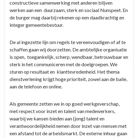
constructieve samenwerking met anderen blijven
Wat
werken aan een duurzaam, sterk en sociaal Nunspeet. En
willen
de burger mag daarbij rekenen op een daadkrachtig en
wij
integer gemeentebestuur.
bereiken?
-
Optimaliseren
De al ingezette lijn om regels te vereenvoudigen of af te
van
schaffen gaan wij doorzetten. De ambtelijke organisatie
de
is open, toegankelijk, scherp, wendbaar, betrouwbaar en
bedrijfsvoering
sterk in het communiceren met de doelgroepen. We
ten
sturen op resultaat en klanttevredenheid. Het thema
dienste
dienstverlening krijgt hoge prioriteit, zowel aan de balie,
van
aan de telefoon en online.
onze
ambities
Als gemeente zetten we in op goed werkgeverschap,
met respect voor inzet en talent van medewerkers,
waarbij we kansen bieden aan (jong) talent en
verantwoordelijkheid nemen door inzet van mensen met
een afstand tot de arbeidsmarkt. De externe inhuur gaan