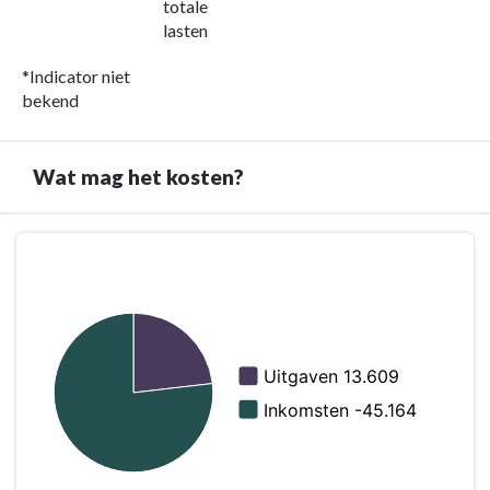
totale
lasten
*Indicator niet
bekend
Wat mag het kosten?
Terug
naar
navigatie
-
Programma
9.
Bestuur
en
ondersteuning
-