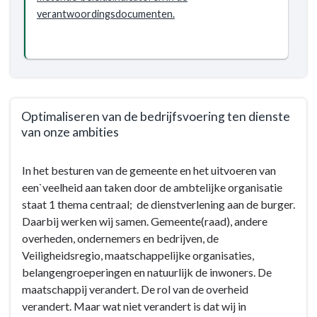
verantwoordingsdocumenten.
Optimaliseren van de bedrijfsvoering ten dienste
van onze ambities
Terug
In het besturen van de gemeente en het uitvoeren van
naar
een`veelheid aan taken door de ambtelijke organisatie
navigatie
staat 1 thema centraal; de dienstverlening aan de burger.
-
Daarbij werken wij samen. Gemeente(raad), andere
Programma
overheden, ondernemers en bedrijven, de
9.
Veiligheidsregio, maatschappelijke organisaties,
Bestuur
belangengroeperingen en natuurlijk de inwoners. De
en
maatschappij verandert. De rol van de overheid
ondersteuning
verandert. Maar wat niet verandert is dat wij in
-