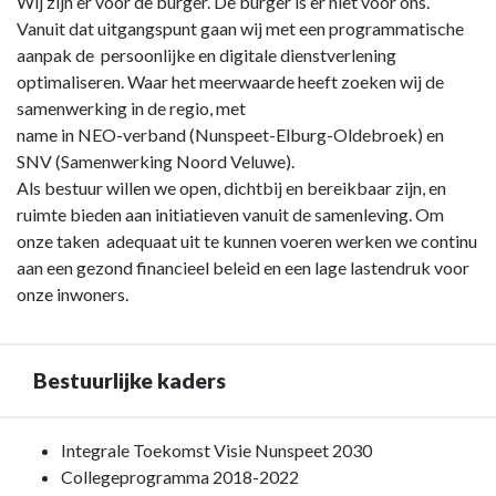
Terug
Wij zijn er voor de burger. De burger is er niet voor ons.
naar
Vanuit dat uitgangspunt gaan wij met een programmatische
navigatie
aanpak de persoonlijke en digitale dienstverlening
-
optimaliseren. Waar het meerwaarde heeft zoeken wij de
Programma
samenwerking in de regio, met
9.
name in NEO-verband (Nunspeet-Elburg-Oldebroek) en
Bestuur
SNV (Samenwerking Noord Veluwe).
en
Als bestuur willen we open, dichtbij en bereikbaar zijn, en
ondersteuning
ruimte bieden aan initiatieven vanuit de samenleving. Om
-
onze taken adequaat uit te kunnen voeren werken we continu
Inleiding
aan een gezond financieel beleid en een lage lastendruk voor
onze inwoners.
Bestuurlijke kaders
Terug
Integrale Toekomst Visie Nunspeet 2030
naar
Collegeprogramma 2018-2022