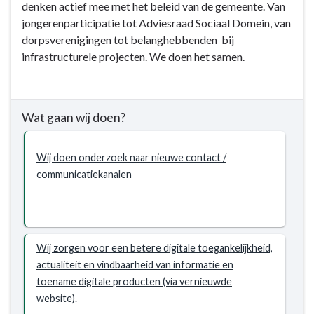
denken actief mee met het beleid van de gemeente. Van
-
Bestuur
jongerenparticipatie tot Adviesraad Sociaal Domein, van
Wat
en
dorpsverenigingen tot belanghebbenden bij
willen
ondersteuning
infrastructurele projecten. We doen het samen.
wij
-
bereiken?
Wat
willen
wij
Wat gaan wij doen?
bereiken?
-
Wij doen onderzoek naar nieuwe contact /
Digitaliseren
communicatiekanalen
van
informatievoorziening
en
veilige
dienstverlening
Wij zorgen voor een betere digitale toegankelijkheid,
actualiteit en vindbaarheid van informatie en
toename digitale producten (via vernieuwde
website).