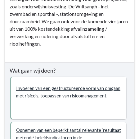
wij
zoals onderwijshuisvesting, De Wiltsangh - incl.
bereiken?
zwembad en sporthal -, stationsomgeving en
-
duurzaamheid. We gaan ook voor de komende vier jaren
Nunspeet
uit van 100% kostendekking afvalinzameling /
zorgt
verwerking en riolering door afvalstoffen- en
voor
rioolheffingen.
een
blijvende
solide
financiële
Wat gaan wij doen?
huishouding
Invoeren van een gestructureerde vorm van omgaan
met risico’s, toepassen van risicomanagement.
Opnemen van een beperkt aantal relevante ‘resultaat
metende’ beleidsindicatoren in de