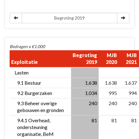
Wat
mag
Begroting 2019
het
kosten?
Bedragen x €1.000
Begroting
MJB
MJB
Exploitatie
2019
2020
2021
Lasten
9.1 Bestuur
1.638
1.638
1.637
9.2 Burgerzaken
1.034
995
994
9.3 Beheer overige
240
240
240
gebouwen en gronden
9.4.1 Overhead,
81
81
81
ondersteuning
organisatie, BeM