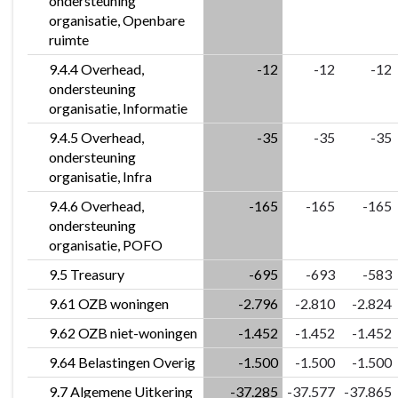
ondersteuning
organisatie, Openbare
ruimte
9.4.4 Overhead,
-12
-12
-12
ondersteuning
organisatie, Informatie
9.4.5 Overhead,
-35
-35
-35
ondersteuning
organisatie, Infra
9.4.6 Overhead,
-165
-165
-165
ondersteuning
organisatie, POFO
9.5 Treasury
-695
-693
-583
9.61 OZB woningen
-2.796
-2.810
-2.824
9.62 OZB niet-woningen
-1.452
-1.452
-1.452
9.64 Belastingen Overig
-1.500
-1.500
-1.500
9.7 Algemene Uitkering
-37.285
-37.577
-37.865