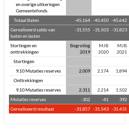
en overige uitkeringen
Gemeentefonds
Totaal Baten
-45.164
-45.450
-45.642
Gerealiseerd saldo van
-31.555
-31.503
-31.823
baten en lasten
Stortingen en
Begroting
MJB
MJB
onttrekkingen
2019
2020
2021
Stortingen
9.10 Mutaties reserves
2.009
2.174
1.894
Onttrekkingen
9.10 Mutaties reserves
2.311
2.214
1.502
Mutaties reserves
-302
-41
392
Gerealiseerd resultaat
-31.857
-31.543
-31.431