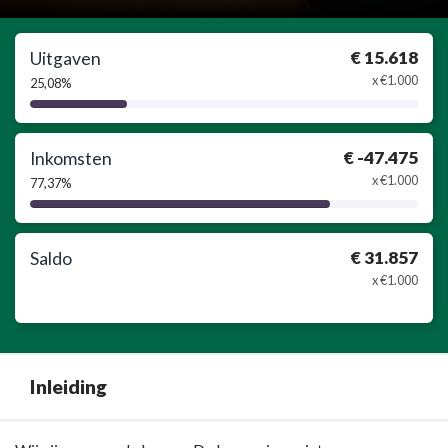
€ 15.618
Uitgaven
x €1.000
25,08%
25,08%
Complete
€ -47.475
Inkomsten
x €1.000
77,37%
77,37%
Complete
€ 31.857
Saldo
x €1.000
Inleiding