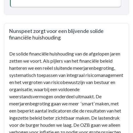
Nunspeet zorgt voor een blijvende solide
financiële huishouding
Terug
De solide financiële huishouding van de afgelopen jaren
naar
zetten we voort. Als pijlers van het financiële beleid
navigatie
hanteren we een reëel sluitende meerjarenbegroting,
-
systematisch toepassen van integraal risicomanagement
Programma
en het vergroten van risicobewustzijn van bestuur en
9.
organisatie, waarbij een voldoende
Bestuur
weerstandsvermogen onderdeel uitmaakt. De
en
meerjarenbegroting gaan we meer ‘smart’ maken, met
ondersteuning
een beperkt aantal indicatoren die de resultaten van het
-
ingezette beleid beter zichtbaar maken. De lastendruk
Wat
voor de burger houden we laag. De OZB gaan we alleen
willen
verhogen voor inflatie en zo nodig voor grote projecten,