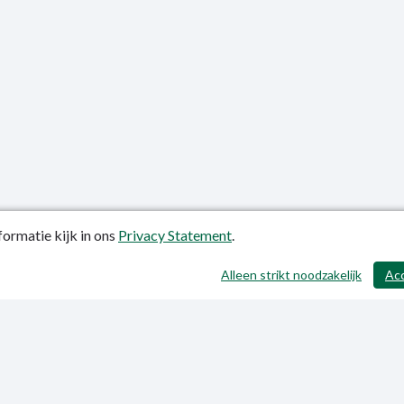
ormatie kijk in ons
Privacy Statement
.
atiedatum: 24-10-2018
Alleen strikt noodzakelijk
Ac
ctgegevens
y Statement
p