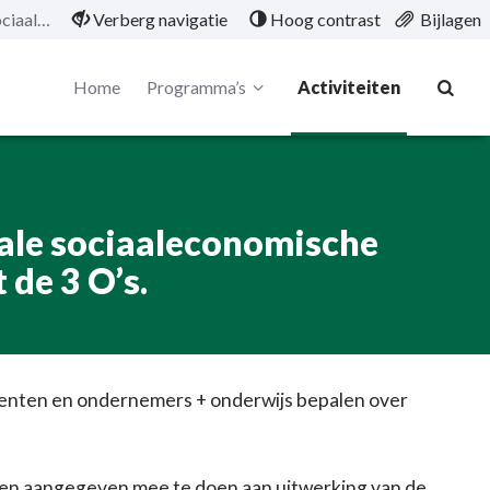
Het opstellen van een regionale sociaaleconomische ontwikkelstrategie 2030 met de 3 O’s.
Verberg navigatie
Hoog contrast
Bijlagen
Home
Programma’s
Activiteiten
nale sociaaleconomische
de 3 O’s.
enten en ondernemers + onderwijs bepalen over
en aangegeven mee te doen aan uitwerking van de