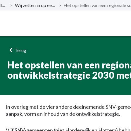
Wat willen wij bereiken?
>
Wij zetten in op een sterkere locale economie
>
Terug
Het opstellen van een regio
ontwikkelstrategie 2030 met 
In overleg met de vier andere deelnemende SNV-geme
aanpak, vorm en inhoud van de ontwikkelstrategie.
Vijf SNV-gemeenten (niet Harderwijk en Hattem) hebb