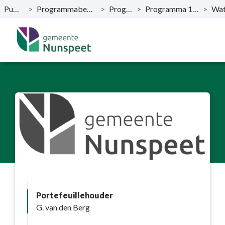
Publicaties
>
Programmabegroting 2019-2022
>
Programma’s
>
Programma 1. Sociaal Domein
>
Naar hoofdinhoud
Portefeuillehouder
G. van den Berg