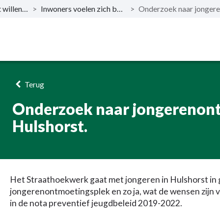
Wat willen we bereiken?
>
Inwoners voelen zich betrokken bij hun omgeving
>
Terug
Onderzoek naar jongerenont
Hulshorst.
Het Straathoekwerk gaat met jongeren in Hulshorst in 
jongerenontmoetingsplek en zo ja, wat de wensen zijn
in de nota preventief jeugdbeleid 2019-2022.