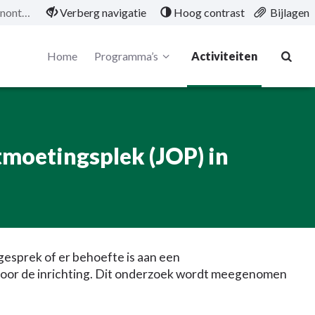
Onderzoek naar jongerenontmoetingsplek (JOP) in Hulshorst.
Verberg navigatie
Hoog contrast
Bijlagen
Home
Programma’s
Activiteiten
moetingsplek (JOP) in
gesprek of er behoefte is aan een
 voor de inrichting. Dit onderzoek wordt meegenomen