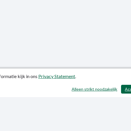
ormatie kijk in ons
Privacy Statement
.
atiedatum: 24-10-2018
Alleen strikt noodzakelijk
Ac
ctgegevens
y Statement
p