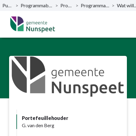
Publicaties
>
Programmabegroting 2019-2022
>
Programma’s
>
Programma 1. Sociaal Domein
>
Wat willen we
Naar hoofdinhoud
Portefeuillehouder
G. van den Berg