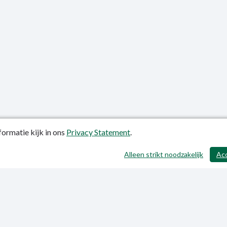
ormatie kijk in ons
Privacy Statement
.
atiedatum: 24-10-2018
Alleen strikt noodzakelijk
Ac
ctgegevens
y Statement
p