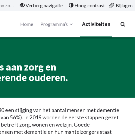
Opstellen plan wat er nodig is aan zorg en ondersteuning voor dementerende ouderen.
Verberg navigatie
Hoog contrast
Bijlagen
Home
Programma’s
Activiteiten
s aan zorg en
rende ouderen.
 een stijging van het aantal mensen met dementie
g van 56%). In 2019 worden de eerste stappen gezet
betreft zorg, wonen en welzijn. Goede
nsen met dementie en hun mantelzorgers staat