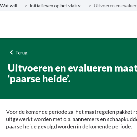
Wat willen wij bereiken?
>
Initiatieven op het vlak van de vrijetijdseconomie ondersteunen
>
Terug
Uitvoeren en evalueren maat
‘paarse heide’.
Voor de komende periode zal het maatregelen pakket 
uitgewerkt worden met o.a. aannemers en schaapkuddes
paarse heide gevolgd worden in de komende periode.