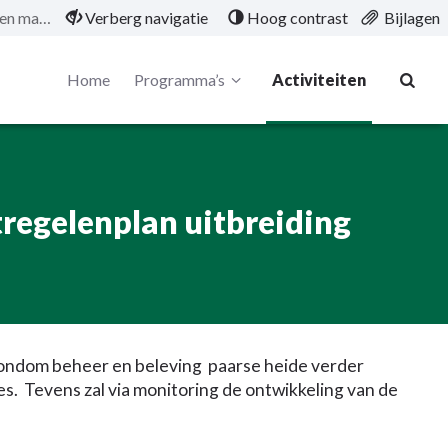
Uitvoeren en evalueren maatregelenplan uitbreiding ‘paarse heide’.
Verberg navigatie
Hoog contrast
Bijlagen
Home
Programma’s
Activiteiten
regelenplan uitbreiding
rondom beheer en beleving paarse heide verder
. Tevens zal via monitoring de ontwikkeling van de