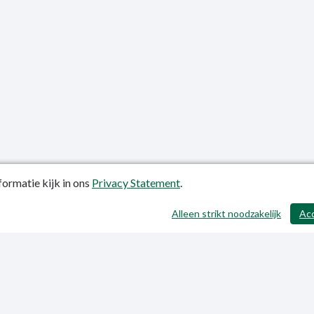
ormatie kijk in ons
Privacy Statement
.
atiedatum: 24-10-2018
Alleen strikt noodzakelijk
Ac
ctgegevens
y Statement
p