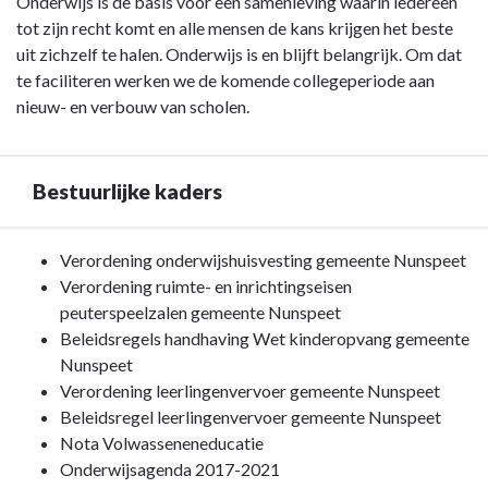
Terug
Onderwijs is de basis voor een samenleving waarin iedereen
naar
tot zijn recht komt en alle mensen de kans krijgen het beste
navigatie
uit zichzelf te halen. Onderwijs is en blijft belangrijk. Om dat
-
te faciliteren werken we de komende collegeperiode aan
Programma
nieuw- en verbouw van scholen.
2.
Onderwijs
-
Bestuurlijke kaders
Inleiding
Terug
Verordening onderwijshuisvesting gemeente Nunspeet
naar
Verordening ruimte- en inrichtingseisen
navigatie
peuterspeelzalen gemeente Nunspeet
-
Beleidsregels handhaving Wet kinderopvang gemeente
Programma
Nunspeet
2.
Verordening leerlingenvervoer gemeente Nunspeet
Onderwijs
Beleidsregel leerlingenvervoer gemeente Nunspeet
-
Nota Volwasseneneducatie
Bestuurlijke
Onderwijsagenda 2017-2021