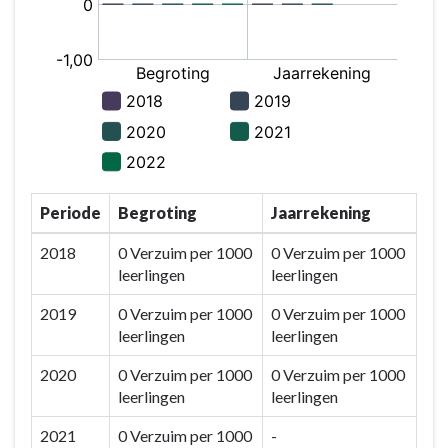
-
Wat
willen
wij
bereiken?
-
Wettelijke
indicatoren
programma
Periode
Begroting
Jaarrekening
2
2018
0 Verzuim per 1000
0 Verzuim per 1000
leerlingen
leerlingen
2019
0 Verzuim per 1000
0 Verzuim per 1000
leerlingen
leerlingen
2020
0 Verzuim per 1000
0 Verzuim per 1000
leerlingen
leerlingen
2021
0 Verzuim per 1000
-