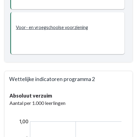
wij
Wat
bereiken?
willen
wij
bereiken?
Voor- en vroegschoolse voorziening
-
Iedereen
gaat
naar
school
Wettelijke indicatoren programma 2
Terug
Absoluut verzuim
naar
Aantal per 1.000 leerlingen
navigatie
-
Programma
2.
Onderwijs