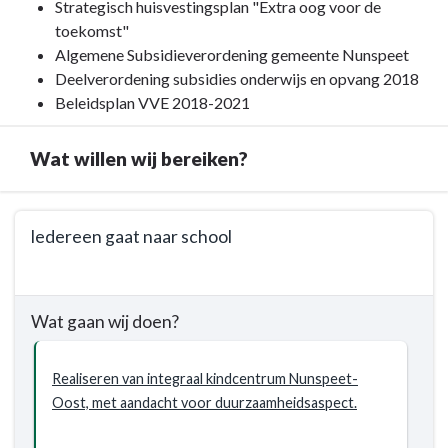
kaders
Strategisch huisvestingsplan "Extra oog voor de
toekomst"
Algemene Subsidieverordening gemeente Nunspeet
Deelverordening subsidies onderwijs en opvang 2018
Beleidsplan VVE 2018-2021
Wat willen wij bereiken?
Terug
Iedereen gaat naar school
naar
navigatie
Terug
-
naar
Programma
Wat gaan wij doen?
navigatie
2.
-
Onderwijs
Programma
Realiseren van integraal kindcentrum Nunspeet-
-
2.
Oost, met aandacht voor duurzaamheidsaspect.
Wat
Onderwijs
willen
-