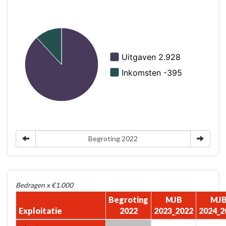
naar
navigatie
-
Programma
2.
Onderwijs
-
Wat
mag
het
kosten?
Begroting 2022
Bedragen x €1.000
Begroting
MJB
MJ
Exploitatie
2022
2023_2022
2024_2