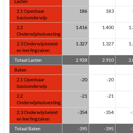
Lasten
2.1 Openbaar
186
183
basisonderwijs
2.2
1.416
1.400
1
Onderwijshuisvesting
2.3 Onderwijsbeleid
1.327
1.327
1
en leerlingzaken
Totaal Lasten
2.928
2.910
2
Baten
2.1 Openbaar
-20
-20
basisonderwijs
2.2
-21
-21
Onderwijshuisvesting
2.3 Onderwijsbeleid
-354
-354
-
en leerlingzaken
Totaal Baten
-395
-395
-