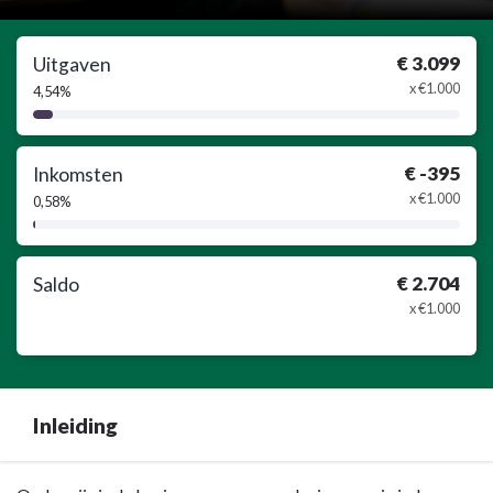
€ 3.099
Uitgaven
x €1.000
4,54%
4,54%
Complete
€ -395
Inkomsten
x €1.000
0,58%
0,58%
Complete
€ 2.704
Saldo
x €1.000
Inleiding