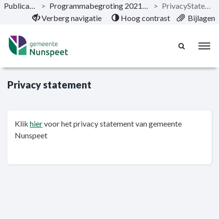
Publicaties
>
Programmabegroting 2021-2024
>
PrivacyStatement
Naar hoofdinhoud
Verberg navigatie
Hoog contrast
Bijlagen
Privacy statement
Klik
hier
voor het privacy statement van gemeente
Nunspeet