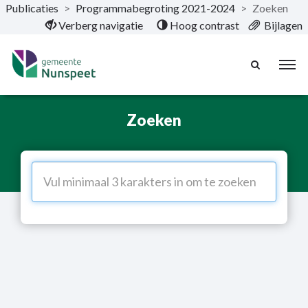
Publicaties
>
Programmabegroting 2021-2024
>
Zoeken
Naar hoofdinhoud
Verberg navigatie
Hoog contrast
Bijlagen
Zoeken