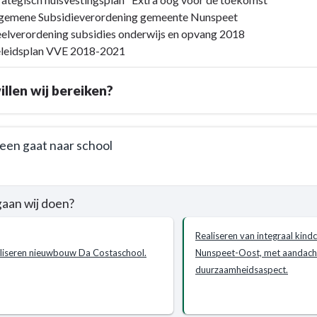
gemene Subsidieverordening gemeente Nunspeet
elverordening subsidies onderwijs en opvang 2018
leidsplan VVE 2018-2021
llen wij bereiken?
een gaat naar school
aan wij doen?
e
Realiseren van integraal kin
mma
liseren nieuwbouw Da Costaschool.
Nunspeet-Oost, met aandach
duurzaamheidsaspect.
js