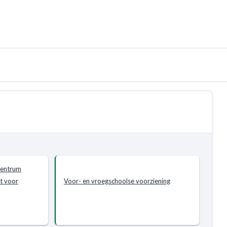
dcentrum
t voor
Voor- en vroegschoolse voorziening