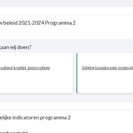
n?
w beleid 2021-2024 Programma 2
n
aan wij doen?
e
mma
vullend krediet Juniorcollege
Stijging bouwkosten onderwij
js
n?
lijke indicatoren programma 2