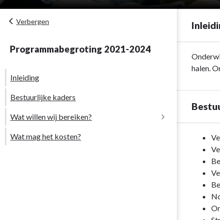
Verbergen
Inleid
Programmabegroting 2021-2024
Terug
Onderwij
naar
halen. O
Inleiding
navigatie
-
Bestuurlijke kaders
Programma
Bestuu
2.
Wat willen wij bereiken?
Onderwijs
Wat mag het kosten?
Terug
Ve
-
naar
Ve
Inleiding
navigatie
Be
-
Ve
Programma
Be
2.
No
Onderwijs
On
-
St