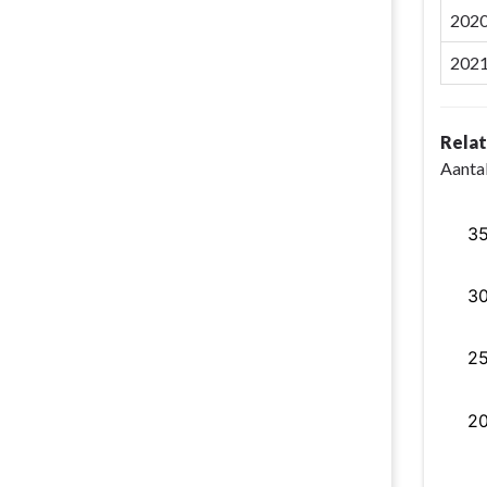
202
202
Relat
Aantal