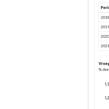
Per
201
201
202
202
Vroeg
% dee