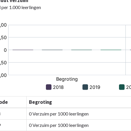
luut verzuim
 per 1.000 leerlingen
e
mma
mma
js
n?
ke
ren
mma
iode
Begroting
8
0 Verzuim per 1000 leerlingen
9
0 Verzuim per 1000 leerlingen