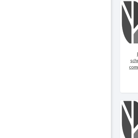
sch
comm