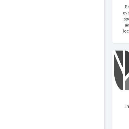
Be
ev
sp
aa
loc
In