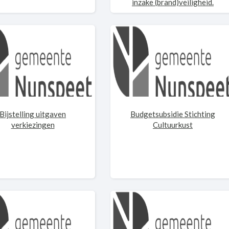
inzake (brand)veiligheid.
Bijstelling uitgaven
Budgetsubsidie Stichting
verkiezingen
Cultuurkust