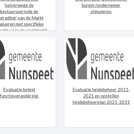
halverwege de
burger/ondernemer
bestuursperiode de
stimuleren.
pgrading’ van de Markt
alueren met specifieke
acht voor de weekmarkt,
rumondernemingen en de
horeca.
Evaluatie beleid
Evaluatie heidebeheer 2011-
functieverandering.
2021 en opstellen
heidebeheerplan 2021-2031