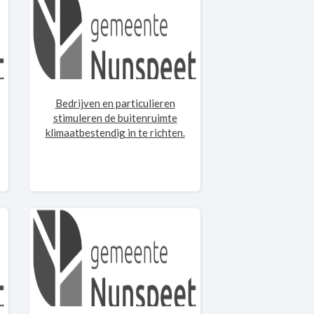
Bedrijven en particulieren
stimuleren de buitenruimte
klimaatbestendig in te richten.