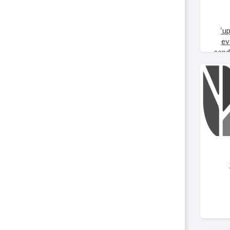
‘u
ev
aand
cent