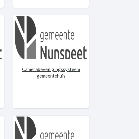
Camerabeveiligingssysteem
gemeentehuis