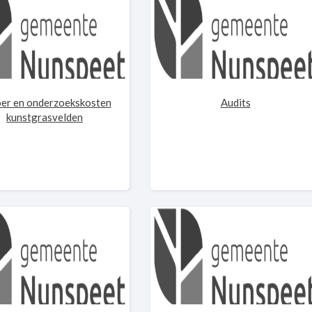
er en onderzoekskosten
Audits
kunstgrasvelden