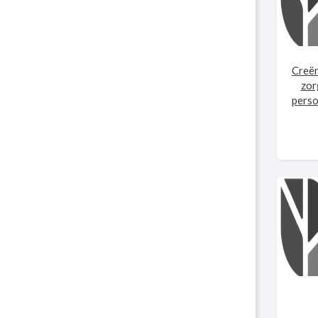
Creër
zor
perso