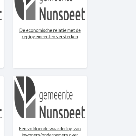
De economische relatie met de
regiogemeenten versterken
Een voldoende waardering van
inwoners/ondernemers over