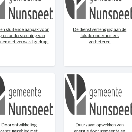
en sluitende aanpak voor
De dienstverlenging aan de
g en ondersteuning van
lokale ondernemers
nen met verward gedrag.
verbeteren
Doorontwikkeling
Duurzaam opwekken van
centrumgebied met
energie door gemeente en